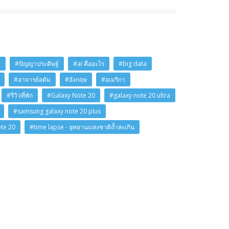
i
#ปัญญาประดิษฐ์
#ai คืออะไร
#big data
#อาจารย์อดัม
#อังกฤษ
#อเมริกา
#รีวิวที่พัก
#Galaxy Note 20
#galaxy note 20 ultra
#samsung galaxy note 20 plus
ote 20
#time lapse - อุทยานแห่งชาติถ้ำสะเกิน