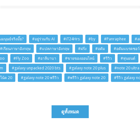
มนุษย์จริงมั๊ย?
#อยู่ร่วมกับ AI
#iT24Hrs
#by
#Panraphee
#a
#เรียนภาษาอังกฤษ
#แปลภาษาอังกฤษ
#ฝรั่ง
#อดัม
#อดัมแบรดชอว์
Zoo
#Fly Zoo
#อาลีบาบา
#ขายของออนไลน์
#รีวิว
#หุ่นยนต์
am
#galaxy unpacked 2020 bts
#galaxy note 20 plus
#note 20 ultra
โน้ต 20
#galaxy note 20 พรีวิว
#พรีวิว galaxy note 20
#รีวิว galaxy n
ดูทั้งหมด