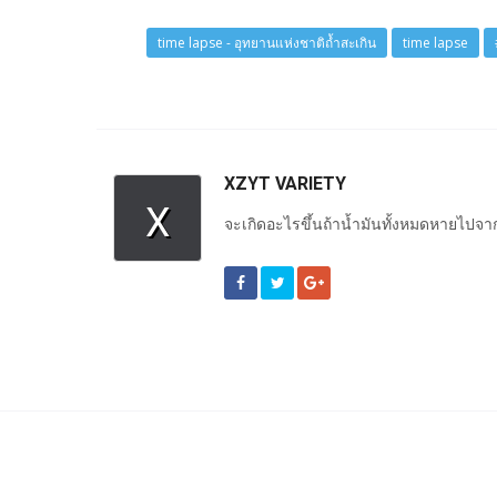
time lapse - อุทยานแห่งชาติถ้ำสะเกิน
time lapse
XZYT VARIETY
X
จะเกิดอะไรขึ้นถ้าน้ำมันทั้งหมดหายไปจ