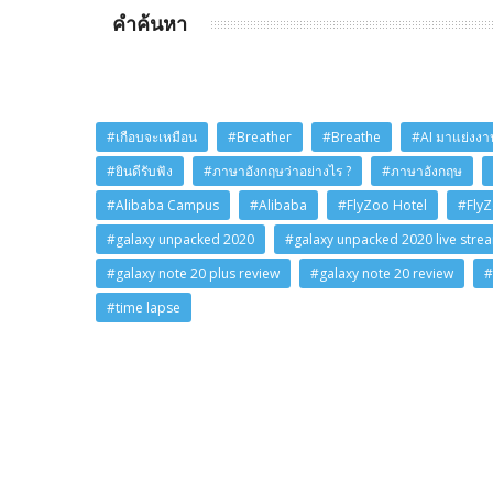
คำค้นหา
#เกือบจะเหมือน
#Breather
#Breathe
#AI มาแย่งงาน
#ยินดีรับฟัง
#ภาษาอังกฤษว่าอย่างไร ?
#ภาษาอังกฤษ
#Alibaba Campus
#Alibaba
#FlyZoo Hotel
#Fly
#galaxy unpacked 2020
#galaxy unpacked 2020 live stre
#galaxy note 20 plus review
#galaxy note 20 review
#
#time lapse