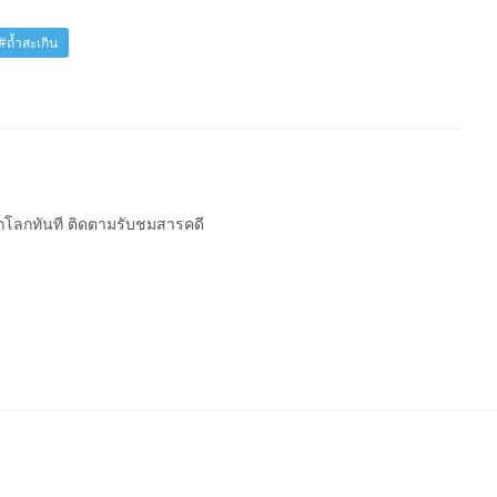
#ถ้ำสะเกิน
ากโลกทันที ติดตามรับชมสารคดี