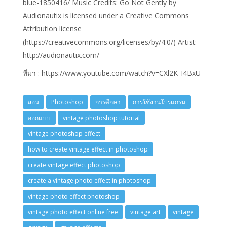
blue-1850416/ Music Credits: Go Not Gently by
Audionautix is licensed under a Creative Commons
Attribution license
(https://creativecommons.org/licenses/by/4.0/) Artist:
http://audionautix.com/
ที่มา : https://www.youtube.com/watch?v=CXl2K_I4BxU
สอน
Photoshop
การศึกษา
การใช้งานโปรแกรม
ออกแบบ
vintage photoshop tutorial
vintage photoshop effect
how to create vintage effect in photoshop
create vintage effect photoshop
create a vintage photo effect in photoshop
vintage photo effect photoshop
vintage photo effect online free
vintage art
vintage