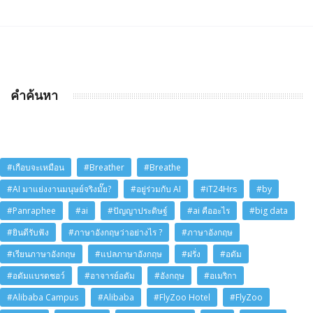
คำค้นหา
#เกือบจะเหมือน
#Breather
#Breathe
#AI มาแย่งงานมนุษย์จริงมั๊ย?
#อยู่ร่วมกับ AI
#iT24Hrs
#by
#Panraphee
#ai
#ปัญญาประดิษฐ์
#ai คืออะไร
#big data
#ยินดีรับฟัง
#ภาษาอังกฤษว่าอย่างไร ?
#ภาษาอังกฤษ
#เรียนภาษาอังกฤษ
#แปลภาษาอังกฤษ
#ฝรั่ง
#อดัม
#อดัมแบรดชอว์
#อาจารย์อดัม
#อังกฤษ
#อเมริกา
#Alibaba Campus
#Alibaba
#FlyZoo Hotel
#FlyZoo