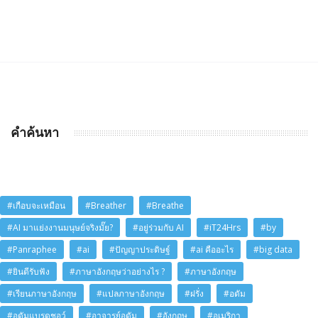
คำค้นหา
#เกือบจะเหมือน
#Breather
#Breathe
#AI มาแย่งงานมนุษย์จริงมั๊ย?
#อยู่ร่วมกับ AI
#iT24Hrs
#by
#Panraphee
#ai
#ปัญญาประดิษฐ์
#ai คืออะไร
#big data
#ยินดีรับฟัง
#ภาษาอังกฤษว่าอย่างไร ?
#ภาษาอังกฤษ
#เรียนภาษาอังกฤษ
#แปลภาษาอังกฤษ
#ฝรั่ง
#อดัม
#อดัมแบรดชอว์
#อาจารย์อดัม
#อังกฤษ
#อเมริกา