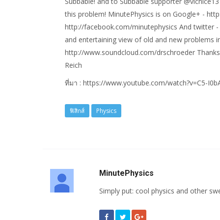
Subbable! and to Subbable supporter @vicnice13
this problem! MinutePhysics is on Google+ - http
http://facebook.com/minutephysics And twitter 
and entertaining view of old and new problems in
http://www.soundcloud.com/drschroeder Thanks 
Reich
ที่มา : https://www.youtube.com/watch?v=C5-I0
ฟิสิกส์
Physics
MinutePhysics
Simply put: cool physics and other sw