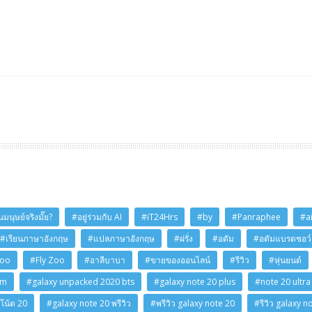
มนุษย์จริงมั๊ย?
#อยู่ร่วมกับ AI
#iT24Hrs
#by
#Panraphee
#a
#เรียนภาษาอังกฤษ
#แปลภาษาอังกฤษ
#ฝรั่ง
#อดัม
#อดัมแบรดชอว์
Zoo
#Fly Zoo
#อาลีบาบา
#ขายของออนไลน์
#รีวิว
#หุ่นยนต์
am
#galaxy unpacked 2020 bts
#galaxy note 20 plus
#note 20 ultra
โน้ต 20
#galaxy note 20 พรีวิว
#พรีวิว galaxy note 20
#รีวิว galaxy n