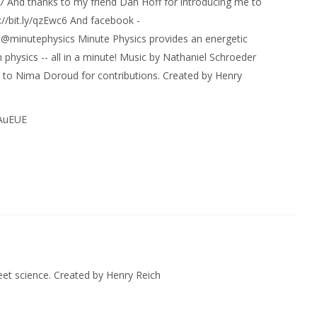
7 And thanks to my friend Dan Hoff for introducing me to
://bit.ly/qzEwc6 And facebook -
- @minutephysics Minute Physics provides an energetic
 physics -- all in a minute! Music by Nathaniel Schroeder
to Nima Doroud for contributions. Created by Henry
bAuEUE
eet science. Created by Henry Reich