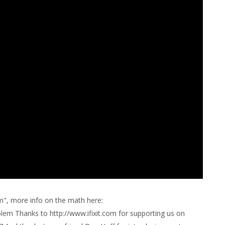
em", more info on the math here:
blem Thanks to http://www.ifixit.com for supporting us on