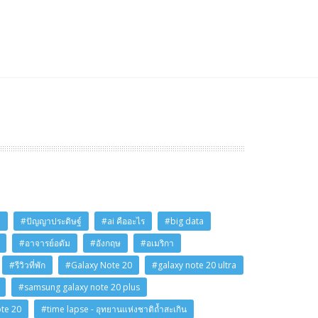
i
#ปัญญาประดิษฐ์
#ai คืออะไร
#big data
#อาจารย์อดัม
#อังกฤษ
#อเมริกา
#รีวิวที่พัก
#Galaxy Note 20
#galaxy note 20 ultra
#samsung galaxy note 20 plus
ote 20
#time lapse - อุทยานแห่งชาติถ้ำสะเกิน