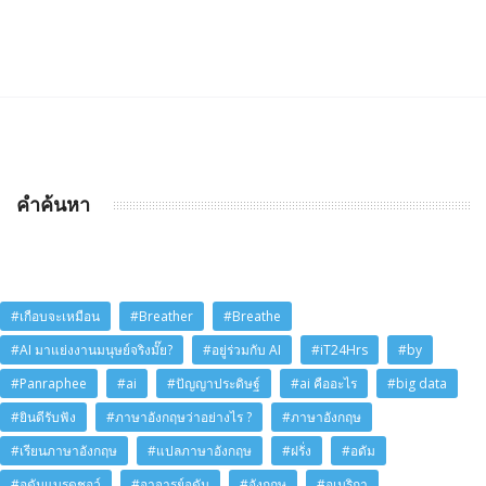
คำค้นหา
#เกือบจะเหมือน
#Breather
#Breathe
#AI มาแย่งงานมนุษย์จริงมั๊ย?
#อยู่ร่วมกับ AI
#iT24Hrs
#by
#Panraphee
#ai
#ปัญญาประดิษฐ์
#ai คืออะไร
#big data
#ยินดีรับฟัง
#ภาษาอังกฤษว่าอย่างไร ?
#ภาษาอังกฤษ
#เรียนภาษาอังกฤษ
#แปลภาษาอังกฤษ
#ฝรั่ง
#อดัม
#อดัมแบรดชอว์
#อาจารย์อดัม
#อังกฤษ
#อเมริกา