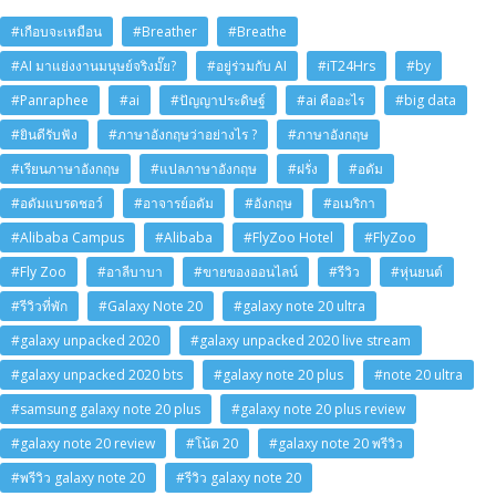
#เกือบจะเหมือน
#Breather
#Breathe
#AI มาแย่งงานมนุษย์จริงมั๊ย?
#อยู่ร่วมกับ AI
#iT24Hrs
#by
#Panraphee
#ai
#ปัญญาประดิษฐ์
#ai คืออะไร
#big data
#ยินดีรับฟัง
#ภาษาอังกฤษว่าอย่างไร ?
#ภาษาอังกฤษ
#เรียนภาษาอังกฤษ
#แปลภาษาอังกฤษ
#ฝรั่ง
#อดัม
#อดัมแบรดชอว์
#อาจารย์อดัม
#อังกฤษ
#อเมริกา
#Alibaba Campus
#Alibaba
#FlyZoo Hotel
#FlyZoo
#Fly Zoo
#อาลีบาบา
#ขายของออนไลน์
#รีวิว
#หุ่นยนต์
#รีวิวที่พัก
#Galaxy Note 20
#galaxy note 20 ultra
#galaxy unpacked 2020
#galaxy unpacked 2020 live stream
#galaxy unpacked 2020 bts
#galaxy note 20 plus
#note 20 ultra
#samsung galaxy note 20 plus
#galaxy note 20 plus review
#galaxy note 20 review
#โน้ต 20
#galaxy note 20 พรีวิว
#พรีวิว galaxy note 20
#รีวิว galaxy note 20