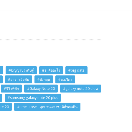
i
#ปัญญาประดิษฐ์
#ai คืออะไร
#big data
#อาจารย์อดัม
#อังกฤษ
#อเมริกา
#รีวิวที่พัก
#Galaxy Note 20
#galaxy note 20 ultra
#samsung galaxy note 20 plus
ote 20
#time lapse - อุทยานแห่งชาติถ้ำสะเกิน