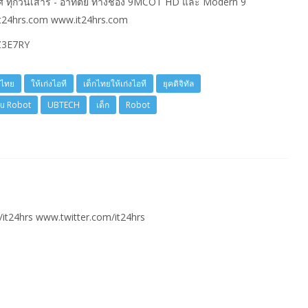
ศ ทุกวันเสาร์ - อาทิตย์ ทางช่อง 9MCOT HD และ Modern 9
t24hrs.com www.it24hrs.com
eZ3E7RY
กไทย
ให้เก่งไอที
เด็กไทยให้เก่งไอที
ยุคดิจิทัล
mu Robot
UBTECH
เด็ก
Robot
t24hrs www.twitter.com/it24hrs