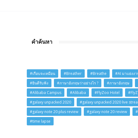
คำค้นหา
#เกือบจะเหมือน
#Breather
#Breathe
#AI มาแย่งงาน
#ยินดีรับฟัง
#ภาษาอังกฤษว่าอย่างไร ?
#ภาษาอังกฤษ
#Alibaba Campus
#Alibaba
#FlyZoo Hotel
#Fly
#galaxy unpacked 2020
#galaxy unpacked 2020 live stre
#galaxy note 20 plus review
#galaxy note 20 review
#
#time lapse