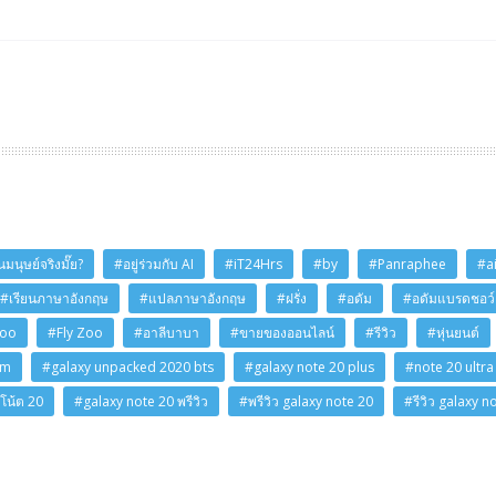
มนุษย์จริงมั๊ย?
#อยู่ร่วมกับ AI
#iT24Hrs
#by
#Panraphee
#a
#เรียนภาษาอังกฤษ
#แปลภาษาอังกฤษ
#ฝรั่ง
#อดัม
#อดัมแบรดชอว์
Zoo
#Fly Zoo
#อาลีบาบา
#ขายของออนไลน์
#รีวิว
#หุ่นยนต์
am
#galaxy unpacked 2020 bts
#galaxy note 20 plus
#note 20 ultra
โน้ต 20
#galaxy note 20 พรีวิว
#พรีวิว galaxy note 20
#รีวิว galaxy n