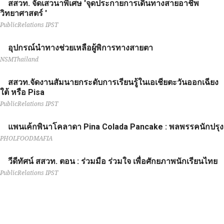
สสวท. จัดเสวนาพิเศษ 'จุดประกายการเดินทางสายอาชีพ
วิทยาศาสตร์ '
PublicRelations IPST
อุปกรณ์นำทางช่วยเหลือผู้พิการทางสายตา
NSMThailand
สสวท.จัดงานสัมนายกระดับการเรียนรู้ในเอเชียตะวันออกเฉียง
ใต้ หรือ Pisa
PublicRelations IPST
แพนเค้กพินาโคลาดา Pina Colada Pancake : พลพรรคนักปรุง
PHOLFOODMAFIA
วีดีทัศน์ สสวท. ตอน : ร่วมมือ ร่วมใจ เพื่อศักยภาพนักเรียนไทย
PublicRelations IPST