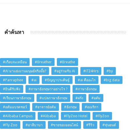
คำค้นหา
#เกือบจะเหมือน
#Breather
#Breathe
#AI มาแย่งงานมนุษย์จริงมั๊ย?
#อยู่ร่วมกับ AI
#iT24Hrs
#by
#Panraphee
#ai
#ปัญญาประดิษฐ์
#ai คืออะไร
#big data
#ยินดีรับฟัง
#ภาษาอังกฤษว่าอย่างไร ?
#ภาษาอังกฤษ
#เรียนภาษาอังกฤษ
#แปลภาษาอังกฤษ
#ฝรั่ง
#อดัม
#อดัมแบรดชอว์
#อาจารย์อดัม
#อังกฤษ
#อเมริกา
#Alibaba Campus
#Alibaba
#FlyZoo Hotel
#FlyZoo
#Fly Zoo
#อาลีบาบา
#ขายของออนไลน์
#รีวิว
#หุ่นยนต์