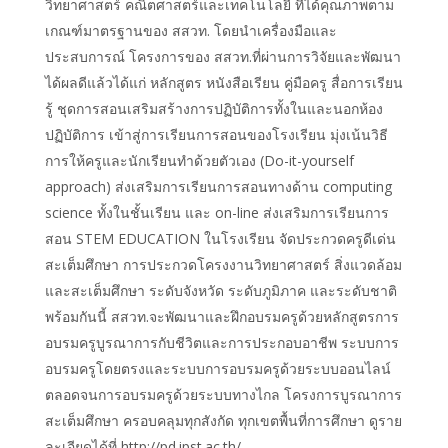
วิทยาศาสตร์ คณิตศาสตร์และเทคโนโลยี ที่ได้คุณภาพตาม
เกณฑ์มาตรฐานของ สสวท. โดยนำเครื่องมือและ
ประสบการณ์ โครงการของ สสวท.ที่ผ่านการวิจัยและพัฒนา
ได้ผลดีแล้วได้แก่ หลักสูตร หนังสือเรียน คู่มือครู สื่อการเรียน
รู้ ชุดการสอนเสริมสร้างการปฏิบัติการทั้งในและนอกห้อง
ปฏิบัติการ เข้าสู่การเรียนการสอนของโรงเรียน มุ่งเน้นวิธี
การให้ครูและนักเรียนทำด้วยตัวเอง (Do-it-yourself
approach) ส่งเสริมการเรียนการสอนทางด้าน computing
science ทั้งในชั้นเรียน และ on-line ส่งเสริมการเรียนการ
สอน STEM EDUCATION ในโรงเรียน จัดประกวดครูดีเด่น
สะเต็มศึกษา การประกวดโครงงานวิทยาศาสตร์ สิ่งแวดล้อม
และสะเต็มศึกษา ระดับจังหวัด ระดับภูมิภาค และระดับชาติ
พร้อมกันนี้ สสวท.จะพัฒนาและฝึกอบรมครูด้วยหลักสูตรการ
อบรมครูบูรณาการกับชีวิตและการประกอบอาชีพ ระบบการ
อบรมครูโดยตรงและระบบการอบรมครูด้วยระบบออนไลน์
ตลอดจนการอบรมครูด้วยระบบทางไกล โครงการบูรณาการ
สะเต็มศึกษา ครอบคลุมทุกสังกัด ทุกเขตพื้นที่การศึกษา ดูราย
ละเอียดได้ที่ http://pd.ipst.ac.th/