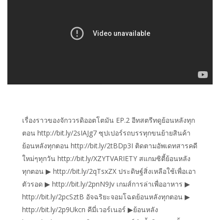
เรื่องราวของจักววรดิออตโตมัน EP.2 อีทสตรีทดูย้อนหลังทุก
ตอน http://bit.ly/2sIAJg7 ซุปเปอร์รถบรรทุกขนย้ายสินค้า
ย้อนหลังทุกตอน http://bit.ly/2tBDp3I ติดตามอัพเดทสารคดี
ใหม่ๆทุกวัน http://bit.ly/XZYTVARIETY สแกมซิตี้ย้อนหลัง
ทุกตอน ▶ http://bit.ly/2qTsxZX ประดิษฐ์สิ่งเหลือใช้เพื่อเอา
ตัวรอด ▶ http://bit.ly/2pnN9Jv เกมส์การล่าเพื่ออาหาร ▶
http://bit.ly/2pcSztB อัจฉริยะจอมโฉดย้อนหลังทุกตอน ▶
http://bit.ly/2p9Ukcn คีมี่เวอร์เนอร์ ▶ย้อนหลัง