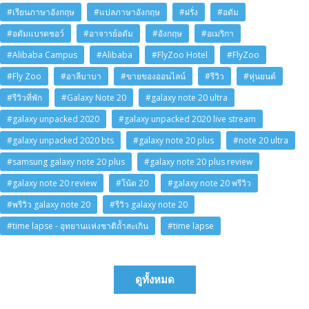
#เรียนภาษาอังกฤษ
#แปลภาษาอังกฤษ
#ฝรั่ง
#อดัม
#อดัมแบรดชอว์
#อาจารย์อดัม
#อังกฤษ
#อเมริกา
#Alibaba Campus
#Alibaba
#FlyZoo Hotel
#FlyZoo
#Fly Zoo
#อาลีบาบา
#ขายของออนไลน์
#รีวิว
#หุ่นยนต์
#รีวิวที่พัก
#Galaxy Note 20
#galaxy note 20 ultra
#galaxy unpacked 2020
#galaxy unpacked 2020 live stream
#galaxy unpacked 2020 bts
#galaxy note 20 plus
#note 20 ultra
#samsung galaxy note 20 plus
#galaxy note 20 plus review
#galaxy note 20 review
#โน้ต 20
#galaxy note 20 พรีวิว
#พรีวิว galaxy note 20
#รีวิว galaxy note 20
#time lapse - อุทยานแห่งชาติถ้ำสะเกิน
#time lapse
ดูทั้งหมด