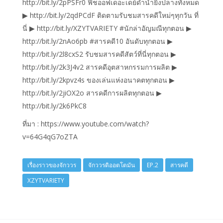
http://bit.ly/2pPSFr0 ฟิชออฟเดอะเดย์ดำน้ำยิงปลางทั้งหมด
▶ http://bit.ly/2qdPCdF ติดตามรับชมสารคดีใหม่ๆทุกวัน ที่
นี่ ▶ http://bit.ly/XZYTVARIETY #นักล่าอัญมณีทุกตอน ▶
http://bit.ly/2nAo6pb #สารคดี10 อันดับทุกตอน ▶
http://bit.ly/2l8cxS2 รับชมสารคดีสัตว์ที่นี่ทุกตอน ▶
http://bit.ly/2k3J4v2 สารคดีอุตสาหกรรมการผลิต ▶
http://bit.ly/2kpvz4s ของเล่นแห่งอนาคตทุกตอน ▶
http://bit.ly/2jiOX2o สารคดีการผลิตทุกตอน ▶
http://bit.ly/2k6PkC8
ที่มา : https://www.youtube.com/watch?
v=64G4qG7oZTA
เรื่องราวของจักววร
จักววรดิออตโตมัน
EP.2
สารคดี
XZYTVARIETY