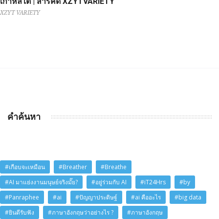
เกาหลีใต้ | สารคดี XZYTVARIETY
XZYT VARIETY
คำค้นหา
#เกือบจะเหมือน
#Breather
#Breathe
#AI มาแย่งงานมนุษย์จริงมั๊ย?
#อยู่ร่วมกับ AI
#iT24Hrs
#by
#Panraphee
#ai
#ปัญญาประดิษฐ์
#ai คืออะไร
#big data
#ยินดีรับฟัง
#ภาษาอังกฤษว่าอย่างไร ?
#ภาษาอังกฤษ