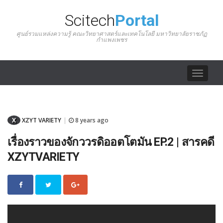
Scitech
Portal
ศูนย์รวมแหล่งความรู้ คณะวิทยาศาสตร์และเทคโนโลยี มหาวิทยาลัยราชภัฏ
กำแพงเพชร
Toggle
navigat
X
XZYT VARIETY
8 years ago
|
เรื่องราวของจักววรดิออตโตมัน EP.2 | สารคดี
XZYTVARIETY