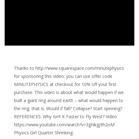
Thanks to http://www.squarespace.com/minutephysics
for sponsoring this video; you can use offer code
MINUTEPHYSICS at checkout for 10% off your first
purchase. This video is about what would happen if we
built a giant ring around earth – what would happen to
the ring, that is. Would if fall? Collapse? Start spinning?
REFERENCES: Why Isn’t It Faster to Fly West? Video
https://www.youtube.com/watch?v=3gNkgj9h2oM
Physics Girl Quarter Shrinking: