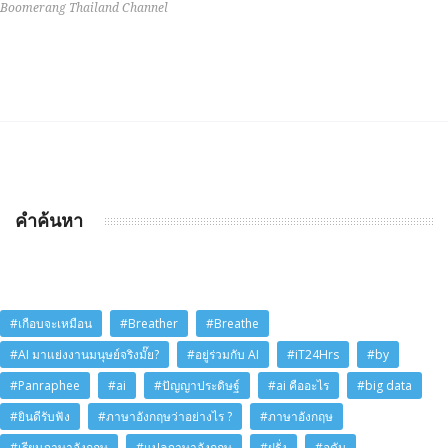
Boomerang Thailand Channel
คำค้นหา
#เกือบจะเหมือน
#Breather
#Breathe
#AI มาแย่งงานมนุษย์จริงมั๊ย?
#อยู่ร่วมกับ AI
#iT24Hrs
#by
#Panraphee
#ai
#ปัญญาประดิษฐ์
#ai คืออะไร
#big data
#ยินดีรับฟัง
#ภาษาอังกฤษว่าอย่างไร ?
#ภาษาอังกฤษ
#เรียนภาษาอังกฤษ
#แปลภาษาอังกฤษ
#ฝรั่ง
#อดัม