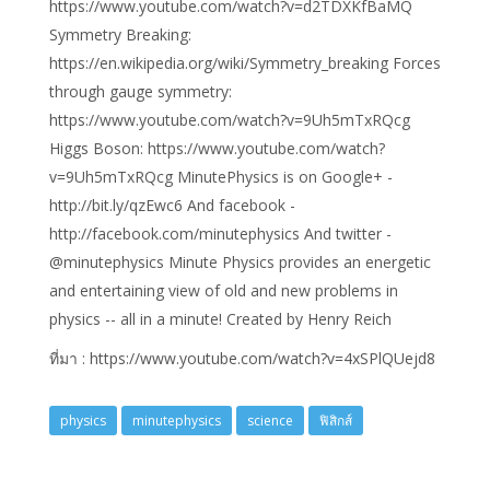
https://www.youtube.com/watch?v=d2TDXKfBaMQ
Symmetry Breaking:
https://en.wikipedia.org/wiki/Symmetry_breaking Forces
through gauge symmetry:
https://www.youtube.com/watch?v=9Uh5mTxRQcg
Higgs Boson: https://www.youtube.com/watch?
v=9Uh5mTxRQcg MinutePhysics is on Google+ -
http://bit.ly/qzEwc6 And facebook -
http://facebook.com/minutephysics And twitter -
@minutephysics Minute Physics provides an energetic
and entertaining view of old and new problems in
physics -- all in a minute! Created by Henry Reich
ที่มา : https://www.youtube.com/watch?v=4xSPlQUejd8
physics
minutephysics
science
ฟิสิกส์