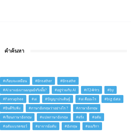
คำค้นหา
#เกือบจะเหมือน
#Breather
#Breathe
#AI มาแย่งงานมนุษย์จริงมั๊ย?
#อยู่ร่วมกับ AI
#iT24Hrs
#by
#Panraphee
#ai
#ปัญญาประดิษฐ์
#ai คืออะไร
#big data
#ยินดีรับฟัง
#ภาษาอังกฤษว่าอย่างไร ?
#ภาษาอังกฤษ
#เรียนภาษาอังกฤษ
#แปลภาษาอังกฤษ
#ฝรั่ง
#อดัม
#อดัมแบรดชอว์
#อาจารย์อดัม
#อังกฤษ
#อเมริกา