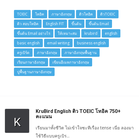
TOEIC
โทอิค
ภาษาอังกฤษ
ติวโทอิค
ติวTOEIC
ติว สอบโทอิค
English FIT
ขึ้นต้น
ขึ้นต้น Email
ขึ้นต้น Email อย่างไร
ให้เหมาะสม
krubird
english
basic english
email writing
business english
ครูเบิร์ด
ภาษาอังกฤษ
ภาษาอังกฤษพื้นฐาน
เรียนภาษาอังกฤษ
เขียนอีเมลภาษาอังกฤษ
ปูพื้นฐานภาษาอังกฤษ
KruBird English ติว TOEIC โทอิค 750+
คะแนน
K
เรียนมาทั้งชีวิต ไม่เข้าใจซะทีเรื่อง tense เนี่ย ลองมา
ใช้วิธีแบบครูเบิร...