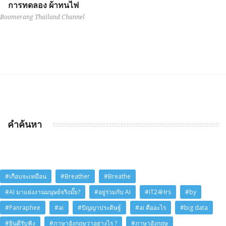
การทดลอง ผ้าทนไฟ
Boomerang Thailand Channel
คำค้นหา
#เกือบจะเหมือน
#Breather
#Breathe
#AI มาแย่งงานมนุษย์จริงมั๊ย?
#อยู่ร่วมกับ AI
#iT24Hrs
#by
#Panraphee
#ai
#ปัญญาประดิษฐ์
#ai คืออะไร
#big data
#ยินดีรับฟัง
#ภาษาอังกฤษว่าอย่างไร ?
#ภาษาอังกฤษ