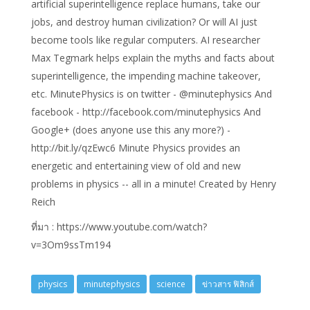
artificial superintelligence replace humans, take our
jobs, and destroy human civilization? Or will AI just
become tools like regular computers. AI researcher
Max Tegmark helps explain the myths and facts about
superintelligence, the impending machine takeover,
etc. MinutePhysics is on twitter - @minutephysics And
facebook - http://facebook.com/minutephysics And
Google+ (does anyone use this any more?) -
http://bit.ly/qzEwc6 Minute Physics provides an
energetic and entertaining view of old and new
problems in physics -- all in a minute! Created by Henry
Reich
ที่มา : https://www.youtube.com/watch?
v=3Om9ssTm194
physics
minutephysics
science
ข่าวสาร ฟิสิกส์