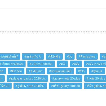
มนุษย์จริงมั๊ย?
#อยู่ร่วมกับ AI
#iT24Hrs
#by
#Panraphee
#a
#เรียนภาษาอังกฤษ
#แปลภาษาอังกฤษ
#ฝรั่ง
#อดัม
#อดัมแบรดชอว์
Zoo
#Fly Zoo
#อาลีบาบา
#ขายของออนไลน์
#รีวิว
#หุ่นยนต์
am
#galaxy unpacked 2020 bts
#galaxy note 20 plus
#note 20 ultra
โน้ต 20
#galaxy note 20 พรีวิว
#พรีวิว galaxy note 20
#รีวิว galaxy n