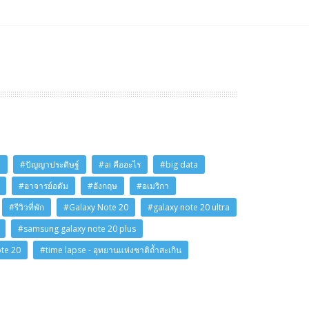
i
#ปัญญาประดิษฐ์
#ai คืออะไร
#big data
#อาจารย์อดัม
#อังกฤษ
#อเมริกา
#รีวิวที่พัก
#Galaxy Note 20
#galaxy note 20 ultra
#samsung galaxy note 20 plus
ote 20
#time lapse - อุทยานแห่งชาติถ้ำสะเกิน