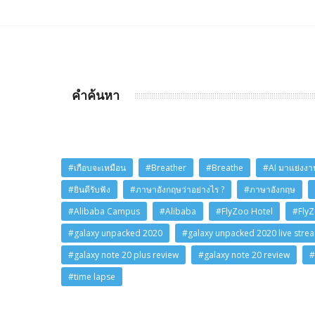
คำค้นหา
#เกือบจะเหมือน
#Breather
#Breathe
#AI มาแย่งงาน
#ยินดีรับฟัง
#ภาษาอังกฤษว่าอย่างไร ?
#ภาษาอังกฤษ
#Alibaba Campus
#Alibaba
#FlyZoo Hotel
#Fly
#galaxy unpacked 2020
#galaxy unpacked 2020 live stre
#galaxy note 20 plus review
#galaxy note 20 review
#
#time lapse