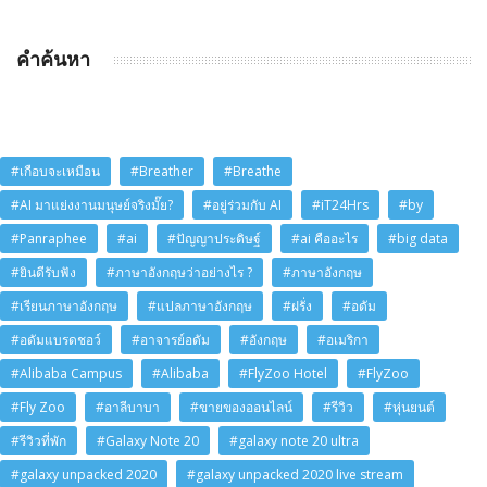
คำค้นหา
#เกือบจะเหมือน
#Breather
#Breathe
#AI มาแย่งงานมนุษย์จริงมั๊ย?
#อยู่ร่วมกับ AI
#iT24Hrs
#by
#Panraphee
#ai
#ปัญญาประดิษฐ์
#ai คืออะไร
#big data
#ยินดีรับฟัง
#ภาษาอังกฤษว่าอย่างไร ?
#ภาษาอังกฤษ
#เรียนภาษาอังกฤษ
#แปลภาษาอังกฤษ
#ฝรั่ง
#อดัม
#อดัมแบรดชอว์
#อาจารย์อดัม
#อังกฤษ
#อเมริกา
#Alibaba Campus
#Alibaba
#FlyZoo Hotel
#FlyZoo
#Fly Zoo
#อาลีบาบา
#ขายของออนไลน์
#รีวิว
#หุ่นยนต์
#รีวิวที่พัก
#Galaxy Note 20
#galaxy note 20 ultra
#galaxy unpacked 2020
#galaxy unpacked 2020 live stream