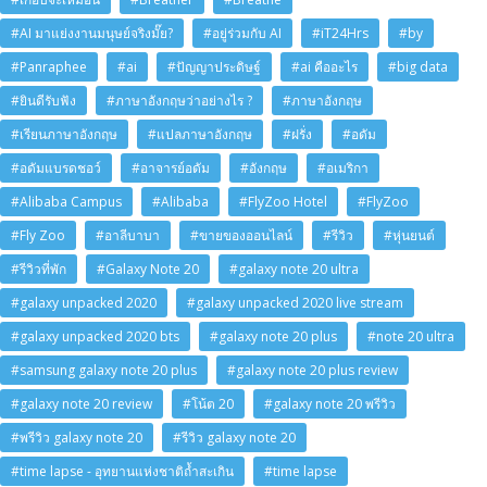
#AI มาแย่งงานมนุษย์จริงมั๊ย?
#อยู่ร่วมกับ AI
#iT24Hrs
#by
#Panraphee
#ai
#ปัญญาประดิษฐ์
#ai คืออะไร
#big data
#ยินดีรับฟัง
#ภาษาอังกฤษว่าอย่างไร ?
#ภาษาอังกฤษ
#เรียนภาษาอังกฤษ
#แปลภาษาอังกฤษ
#ฝรั่ง
#อดัม
#อดัมแบรดชอว์
#อาจารย์อดัม
#อังกฤษ
#อเมริกา
#Alibaba Campus
#Alibaba
#FlyZoo Hotel
#FlyZoo
#Fly Zoo
#อาลีบาบา
#ขายของออนไลน์
#รีวิว
#หุ่นยนต์
#รีวิวที่พัก
#Galaxy Note 20
#galaxy note 20 ultra
#galaxy unpacked 2020
#galaxy unpacked 2020 live stream
#galaxy unpacked 2020 bts
#galaxy note 20 plus
#note 20 ultra
#samsung galaxy note 20 plus
#galaxy note 20 plus review
#galaxy note 20 review
#โน้ต 20
#galaxy note 20 พรีวิว
#พรีวิว galaxy note 20
#รีวิว galaxy note 20
#time lapse - อุทยานแห่งชาติถ้ำสะเกิน
#time lapse