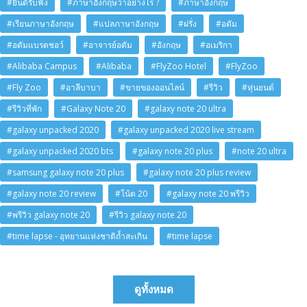
#ยินดีรับฟัง
#ภาษาอังกฤษว่าอย่างไร ?
#ภาษาอังกฤษ
#เรียนภาษาอังกฤษ
#แปลภาษาอังกฤษ
#ฝรั่ง
#อดัม
#อดัมแบรดชอว์
#อาจารย์อดัม
#อังกฤษ
#อเมริกา
#Alibaba Campus
#Alibaba
#FlyZoo Hotel
#FlyZoo
#Fly Zoo
#อาลีบาบา
#ขายของออนไลน์
#รีวิว
#หุ่นยนต์
#รีวิวที่พัก
#Galaxy Note 20
#galaxy note 20 ultra
#galaxy unpacked 2020
#galaxy unpacked 2020 live stream
#galaxy unpacked 2020 bts
#galaxy note 20 plus
#note 20 ultra
#samsung galaxy note 20 plus
#galaxy note 20 plus review
#galaxy note 20 review
#โน้ต 20
#galaxy note 20 พรีวิว
#พรีวิว galaxy note 20
#รีวิว galaxy note 20
#time lapse - อุทยานแห่งชาติถ้ำสะเกิน
#time lapse
ดูทั้งหมด