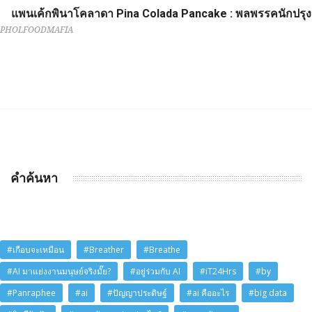
แพนเค้กพินาโคลาดา Pina Colada Pancake : พลพรรคนักปรุง
PHOLFOODMAFIA
คำค้นหา
#เกือบจะเหมือน
#Breather
#Breathe
#AI มาแย่งงานมนุษย์จริงมั๊ย?
#อยู่ร่วมกับ AI
#iT24Hrs
#by
#Panraphee
#ai
#ปัญญาประดิษฐ์
#ai คืออะไร
#big data