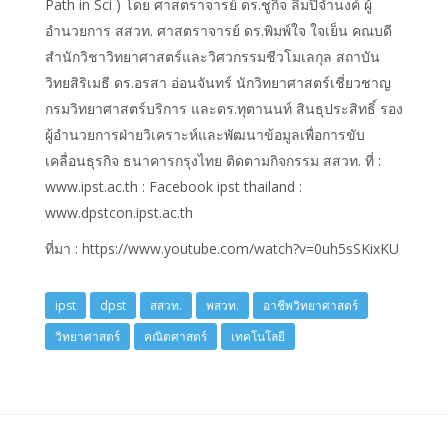
Path in Sci ) โดย ศาสตราจารย์ ดร.ชูกิจ ลิมปิจำนงค์ ผู้
อำนวยการ สสวท. ศาสตราจารย์ ดร.พิมพ์ใจ ใจเย็น คณบดี
สำนักวิชาวิทยาศาสตร์และวิศวกรรมชีวโมเลกุล สถาบัน
วิทยสิริเมธี ดร.อรสา อ่อนจันทร์ นักวิทยาศาสตร์เชี่ยวชาญ
กรมวิทยาศาสตร์บริการ และดร.ทุตานนท์ สินธุประสิทธิ์ รอง
ผู้อำนวยการฝ่ายวิเคราะห์และพัฒนาข้อมูลเพื่อการขับ
เคลื่อนธุรกิจ ธนาคารกรุงไทย ติดตามกิจกรรม สสวท. ที่ :
www.ipst.ac.th : Facebook ipst thailand :
www.dpstcon.ipst.ac.th
ที่มา : https://www.youtube.com/watch?v=0uh5sSKixKU
ipst
dpst
สสวท.
พสวท.
อาชีพวิทยาศาสตร์
วิทยาศาสตร์
คณิตศาสตร์
เทคโนโลยี