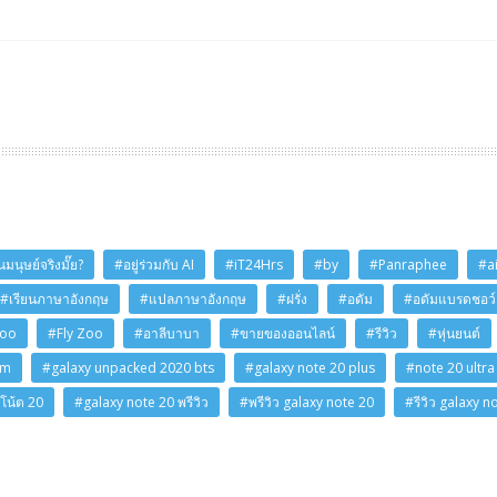
มนุษย์จริงมั๊ย?
#อยู่ร่วมกับ AI
#iT24Hrs
#by
#Panraphee
#a
#เรียนภาษาอังกฤษ
#แปลภาษาอังกฤษ
#ฝรั่ง
#อดัม
#อดัมแบรดชอว์
Zoo
#Fly Zoo
#อาลีบาบา
#ขายของออนไลน์
#รีวิว
#หุ่นยนต์
am
#galaxy unpacked 2020 bts
#galaxy note 20 plus
#note 20 ultra
โน้ต 20
#galaxy note 20 พรีวิว
#พรีวิว galaxy note 20
#รีวิว galaxy n