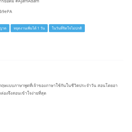
ารย์อดัม #AjarnAdam
Ub9ePA
ุญาต
หยุดงานเพิ่มได้ 1 วัน
ในวันที่จิตใจไม่ปกติ
อังกฤษแบบภาษาพูดที่เจ้าของภาษาใช้กันในชีวิตประจำวัน สอนโดยอา
คล่องจึงสอนเข้าใจง่ายที่สุด