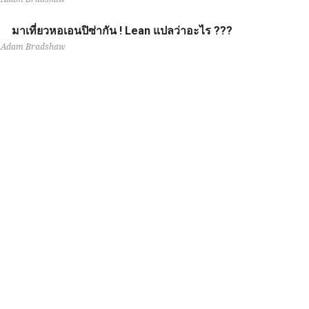
มาเที่ยวหอเอนปิซ่ากัน ! Lean แปลว่าอะไร ???
Adam Bradshaw