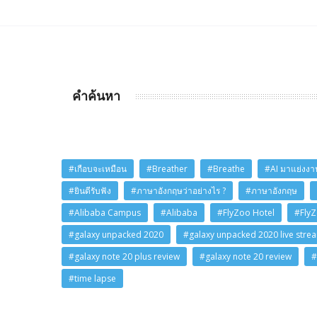
คำค้นหา
#เกือบจะเหมือน
#Breather
#Breathe
#AI มาแย่งงาน
#ยินดีรับฟัง
#ภาษาอังกฤษว่าอย่างไร ?
#ภาษาอังกฤษ
#Alibaba Campus
#Alibaba
#FlyZoo Hotel
#Fly
#galaxy unpacked 2020
#galaxy unpacked 2020 live stre
#galaxy note 20 plus review
#galaxy note 20 review
#
#time lapse