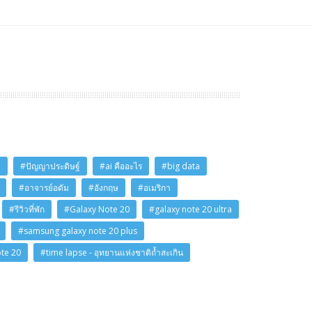
i
#ปัญญาประดิษฐ์
#ai คืออะไร
#big data
#อาจารย์อดัม
#อังกฤษ
#อเมริกา
#รีวิวที่พัก
#Galaxy Note 20
#galaxy note 20 ultra
#samsung galaxy note 20 plus
ote 20
#time lapse - อุทยานแห่งชาติถ้ำสะเกิน