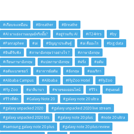
#เกือบจะเหมือน
#Breather
#Breathe
#AI มาแย่งงานมนุษย์จริงมั๊ย?
#อยู่ร่วมกับ AI
#iT24Hrs
#by
#Panraphee
#ai
#ปัญญาประดิษฐ์
#ai คืออะไร
#big data
#ยินดีรับฟัง
#ภาษาอังกฤษว่าอย่างไร ?
#ภาษาอังกฤษ
#เรียนภาษาอังกฤษ
#แปลภาษาอังกฤษ
#ฝรั่ง
#อดัม
#อดัมแบรดชอว์
#อาจารย์อดัม
#อังกฤษ
#อเมริกา
#Alibaba Campus
#Alibaba
#FlyZoo Hotel
#FlyZoo
#Fly Zoo
#อาลีบาบา
#ขายของออนไลน์
#รีวิว
#หุ่นยนต์
#รีวิวที่พัก
#Galaxy Note 20
#galaxy note 20 ultra
#galaxy unpacked 2020
#galaxy unpacked 2020 live stream
#galaxy unpacked 2020 bts
#galaxy note 20 plus
#note 20 ultra
#samsung galaxy note 20 plus
#galaxy note 20 plus review