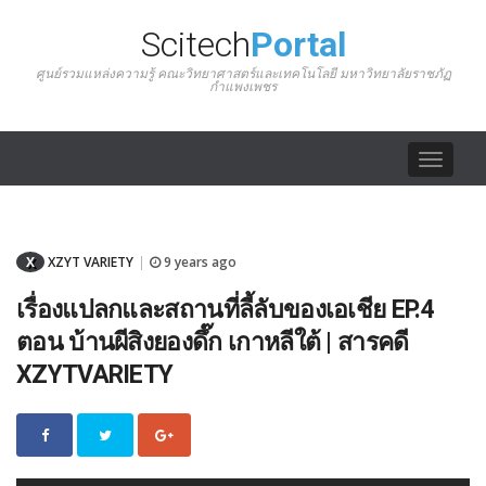
Scitech
Portal
ศูนย์รวมแหล่งความรู้ คณะวิทยาศาสตร์และเทคโนโลยี มหาวิทยาลัยราชภัฏ
กำแพงเพชร
Toggle
navigat
X
XZYT VARIETY
9 years ago
|
เรื่องแปลกและสถานที่ลี้ลับของเอเชีย EP.4
ตอน บ้านผีสิงยองดึ๊ก เกาหลีใต้ | สารคดี
XZYTVARIETY