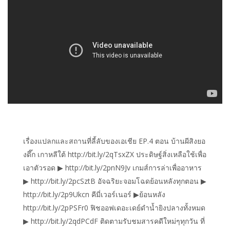
เรื่องแปลกและสถานที่ลี้ลับของเอเชีย EP.4 ตอน บ้านผีสิงยอ
งดึ๊ก เกาหลีใต้ http://bit.ly/2qTsxZX ประดิษฐ์สิ่งเหลือใช้เพื่อ
เอาตัวรอด ▶ http://bit.ly/2pnN9Jv เกมส์การล่าเพื่ออาหาร
▶ http://bit.ly/2pcSztB อัจฉริยะจอมโฉดย้อนหลังทุกตอน ▶
http://bit.ly/2p9Ukcn คีมี่เวอร์เนอร์ ▶ย้อนหลัง
http://bit.ly/2pPSFr0 ฟิชออฟเดอะเดย์ดำน้ำยิงปลางทั้งหมด
▶ http://bit.ly/2qdPCdF ติดตามรับชมสารคดีใหม่ๆทุกวัน ที่