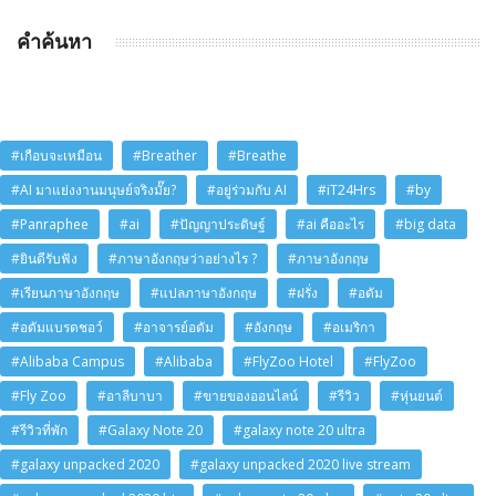
คำค้นหา
#เกือบจะเหมือน
#Breather
#Breathe
#AI มาแย่งงานมนุษย์จริงมั๊ย?
#อยู่ร่วมกับ AI
#iT24Hrs
#by
#Panraphee
#ai
#ปัญญาประดิษฐ์
#ai คืออะไร
#big data
#ยินดีรับฟัง
#ภาษาอังกฤษว่าอย่างไร ?
#ภาษาอังกฤษ
#เรียนภาษาอังกฤษ
#แปลภาษาอังกฤษ
#ฝรั่ง
#อดัม
#อดัมแบรดชอว์
#อาจารย์อดัม
#อังกฤษ
#อเมริกา
#Alibaba Campus
#Alibaba
#FlyZoo Hotel
#FlyZoo
#Fly Zoo
#อาลีบาบา
#ขายของออนไลน์
#รีวิว
#หุ่นยนต์
#รีวิวที่พัก
#Galaxy Note 20
#galaxy note 20 ultra
#galaxy unpacked 2020
#galaxy unpacked 2020 live stream