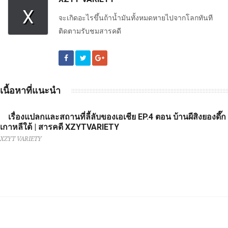
X
จะเกิดอะไรขึ้นถ้าน้ำมันทั้งหมดหายไปจากโลกทันที
ติดตามรับชมสารคดี
เนื้อหาที่แนะนำ
เรื่องแปลกและสถานที่ลี้ลับของเอเชีย EP.4 ตอน บ้านผีสิงยองดึ๊ก
เกาหลีใต้ | สารคดี XZYTVARIETY
XZYT VARIETY