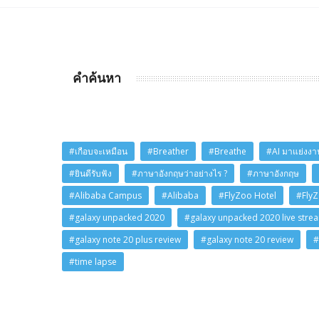
คำค้นหา
#เกือบจะเหมือน
#Breather
#Breathe
#AI มาแย่งงาน
#ยินดีรับฟัง
#ภาษาอังกฤษว่าอย่างไร ?
#ภาษาอังกฤษ
#Alibaba Campus
#Alibaba
#FlyZoo Hotel
#Fly
#galaxy unpacked 2020
#galaxy unpacked 2020 live stre
#galaxy note 20 plus review
#galaxy note 20 review
#
#time lapse