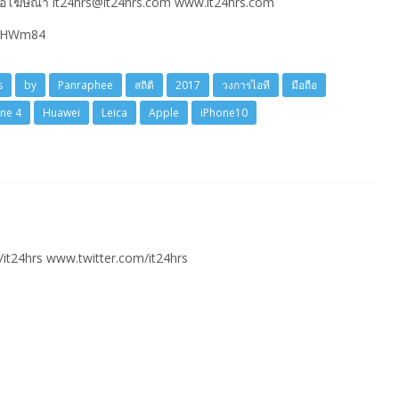
่อโฆษณา it24hrs@it24hrs.com www.it24hrs.com
5lWHWm84
s
by
Panraphee
สถิติ
2017
วงการไอที
มือถือ
ne 4
Huawei
Leica
Apple
iPhone10
t24hrs www.twitter.com/it24hrs