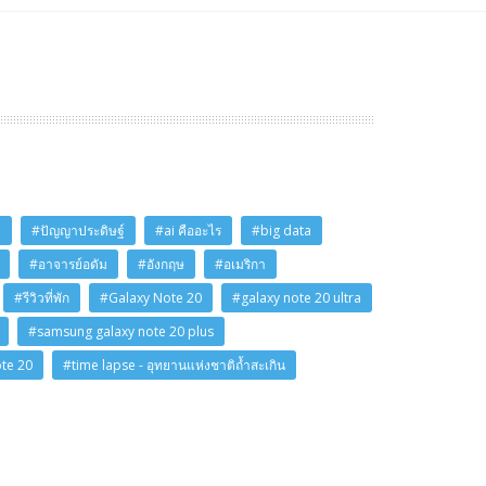
i
#ปัญญาประดิษฐ์
#ai คืออะไร
#big data
#อาจารย์อดัม
#อังกฤษ
#อเมริกา
#รีวิวที่พัก
#Galaxy Note 20
#galaxy note 20 ultra
#samsung galaxy note 20 plus
ote 20
#time lapse - อุทยานแห่งชาติถ้ำสะเกิน