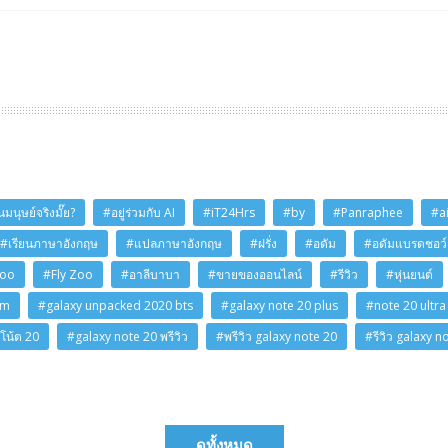
มนุษย์จริงมั๊ย?
#อยู่ร่วมกับ AI
#iT24Hrs
#by
#Panraphee
#a
#เรียนภาษาอังกฤษ
#แปลภาษาอังกฤษ
#ฝรั่ง
#อดัม
#อดัมแบรดชอว์
Zoo
#Fly Zoo
#อาลีบาบา
#ขายของออนไลน์
#รีวิว
#หุ่นยนต์
am
#galaxy unpacked 2020 bts
#galaxy note 20 plus
#note 20 ultra
โน้ต 20
#galaxy note 20 พรีวิว
#พรีวิว galaxy note 20
#รีวิว galaxy n
ดูทั้งหมด