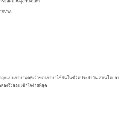
ารย์อดัม #AjarnAdam
pC8V5A
อังกฤษแบบภาษาพูดที่เจ้าของภาษาใช้กันในชีวิตประจำวัน สอนโดยอา
คล่องจึงสอนเข้าใจง่ายที่สุด