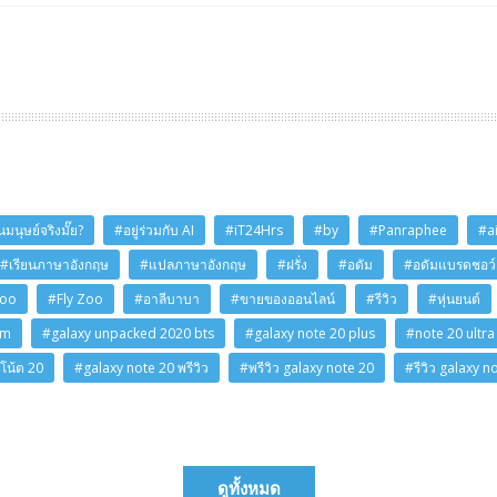
มนุษย์จริงมั๊ย?
#อยู่ร่วมกับ AI
#iT24Hrs
#by
#Panraphee
#a
#เรียนภาษาอังกฤษ
#แปลภาษาอังกฤษ
#ฝรั่ง
#อดัม
#อดัมแบรดชอว์
Zoo
#Fly Zoo
#อาลีบาบา
#ขายของออนไลน์
#รีวิว
#หุ่นยนต์
am
#galaxy unpacked 2020 bts
#galaxy note 20 plus
#note 20 ultra
โน้ต 20
#galaxy note 20 พรีวิว
#พรีวิว galaxy note 20
#รีวิว galaxy n
ดูทั้งหมด