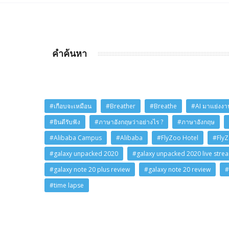
คำค้นหา
#เกือบจะเหมือน
#Breather
#Breathe
#AI มาแย่งงาน
#ยินดีรับฟัง
#ภาษาอังกฤษว่าอย่างไร ?
#ภาษาอังกฤษ
#Alibaba Campus
#Alibaba
#FlyZoo Hotel
#Fly
#galaxy unpacked 2020
#galaxy unpacked 2020 live stre
#galaxy note 20 plus review
#galaxy note 20 review
#
#time lapse