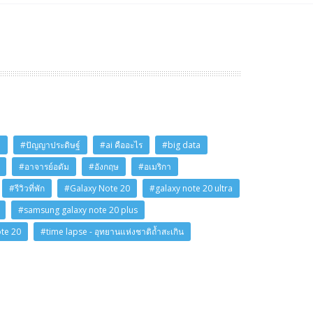
i
#ปัญญาประดิษฐ์
#ai คืออะไร
#big data
#อาจารย์อดัม
#อังกฤษ
#อเมริกา
#รีวิวที่พัก
#Galaxy Note 20
#galaxy note 20 ultra
#samsung galaxy note 20 plus
ote 20
#time lapse - อุทยานแห่งชาติถ้ำสะเกิน