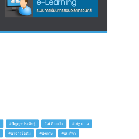
i
#ปัญญาประดิษฐ์
#ai คืออะไร
#big data
#อาจารย์อดัม
#อังกฤษ
#อเมริกา