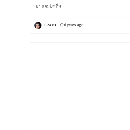
บา แคมปัส ก็ม
6 years ago
iT24Hrs
|