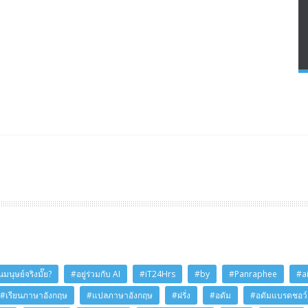
มนุษย์จริงมั๊ย?
#อยู่ร่วมกับ AI
#iT24Hrs
#by
#Panraphee
#a
#เรียนภาษาอังกฤษ
#แปลภาษาอังกฤษ
#ฝรั่ง
#อดัม
#อดัมแบรดชอว์