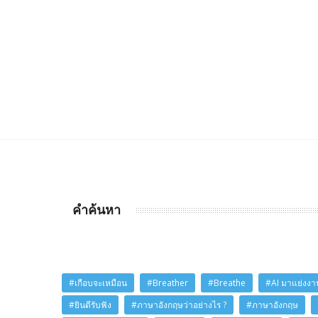
คำค้นหา
#เกือบจะเหมือน
#Breather
#Breathe
#AI มาแย่งงาน
#ยินดีรับฟัง
#ภาษาอังกฤษว่าอย่างไร ?
#ภาษาอังกฤษ