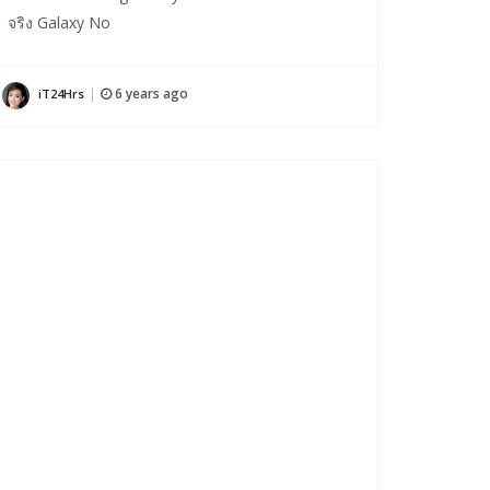
จริง Galaxy No
6 years ago
iT24Hrs
|