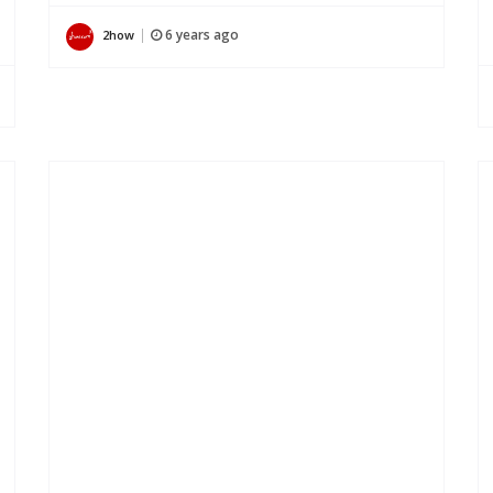
6 years ago
2how
|