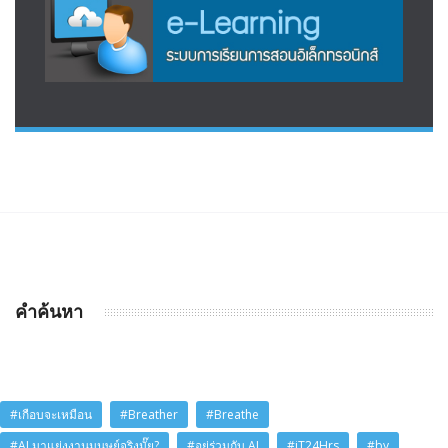
คำค้นหา
#เกือบจะเหมือน
#Breather
#Breathe
#AI มาแย่งงานมนุษย์จริงมั๊ย?
#อยู่ร่วมกับ AI
#iT24Hrs
#by