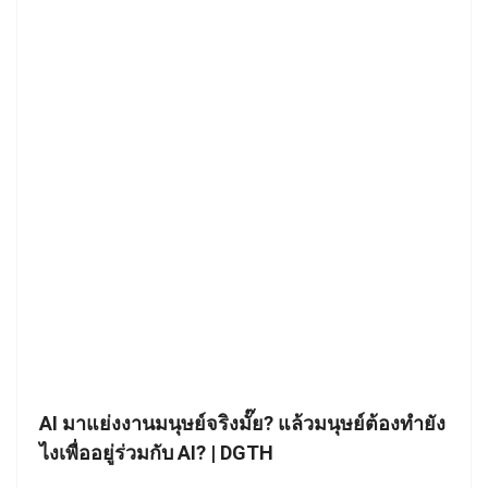
AI มาแย่งงานมนุษย์จริงมั๊ย? แล้วมนุษย์ต้องทำยัง
ไงเพื่ออยู่ร่วมกับ AI? | DGTH