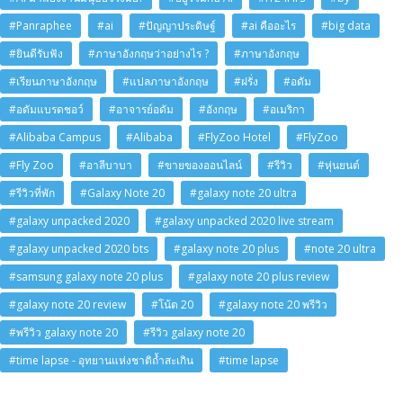
#Panraphee
#ai
#ปัญญาประดิษฐ์
#ai คืออะไร
#big data
#ยินดีรับฟัง
#ภาษาอังกฤษว่าอย่างไร ?
#ภาษาอังกฤษ
#เรียนภาษาอังกฤษ
#แปลภาษาอังกฤษ
#ฝรั่ง
#อดัม
#อดัมแบรดชอว์
#อาจารย์อดัม
#อังกฤษ
#อเมริกา
#Alibaba Campus
#Alibaba
#FlyZoo Hotel
#FlyZoo
#Fly Zoo
#อาลีบาบา
#ขายของออนไลน์
#รีวิว
#หุ่นยนต์
#รีวิวที่พัก
#Galaxy Note 20
#galaxy note 20 ultra
#galaxy unpacked 2020
#galaxy unpacked 2020 live stream
#galaxy unpacked 2020 bts
#galaxy note 20 plus
#note 20 ultra
#samsung galaxy note 20 plus
#galaxy note 20 plus review
#galaxy note 20 review
#โน้ต 20
#galaxy note 20 พรีวิว
#พรีวิว galaxy note 20
#รีวิว galaxy note 20
#time lapse - อุทยานแห่งชาติถ้ำสะเกิน
#time lapse