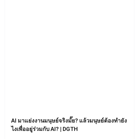
AI มาแย่งงานมนุษย์จริงมั๊ย? แล้วมนุษย์ต้องทำยัง
ไงเพื่ออยู่ร่วมกับ AI? | DGTH