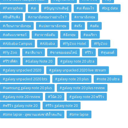
#Panraphee
#ai
#ปัญญาประดิษฐ์
#ai คืออะไร
#big data
#ยินดีรับฟัง
#ภาษาอังกฤษว่าอย่างไร ?
#ภาษาอังกฤษ
#เรียนภาษาอังกฤษ
#แปลภาษาอังกฤษ
#ฝรั่ง
#อดัม
#อดัมแบรดชอว์
#อาจารย์อดัม
#อังกฤษ
#อเมริกา
#Alibaba Campus
#Alibaba
#FlyZoo Hotel
#FlyZoo
#Fly Zoo
#อาลีบาบา
#ขายของออนไลน์
#รีวิว
#หุ่นยนต์
#รีวิวที่พัก
#Galaxy Note 20
#galaxy note 20 ultra
#galaxy unpacked 2020
#galaxy unpacked 2020 live stream
#galaxy unpacked 2020 bts
#galaxy note 20 plus
#note 20 ultra
#samsung galaxy note 20 plus
#galaxy note 20 plus review
#galaxy note 20 review
#โน้ต 20
#galaxy note 20 พรีวิว
#พรีวิว galaxy note 20
#รีวิว galaxy note 20
#time lapse - อุทยานแห่งชาติถ้ำสะเกิน
#time lapse