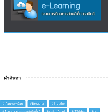
คำค้นหา
#เกือบจะเหมือน
#Breather
#Breathe
#AI มาแย่งงานมนุษย์จริงมั๊ย?
#อยู่ร่วมกับ AI
#iT24Hrs
#by