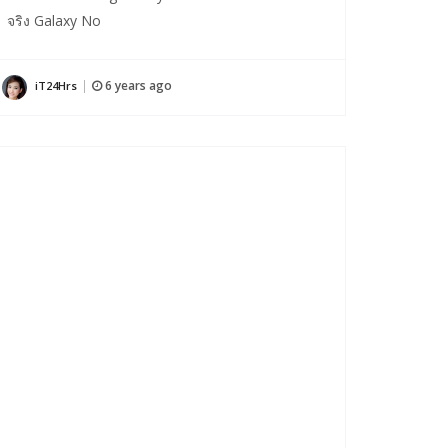
จริง Galaxy No
6 years ago
iT24Hrs
|