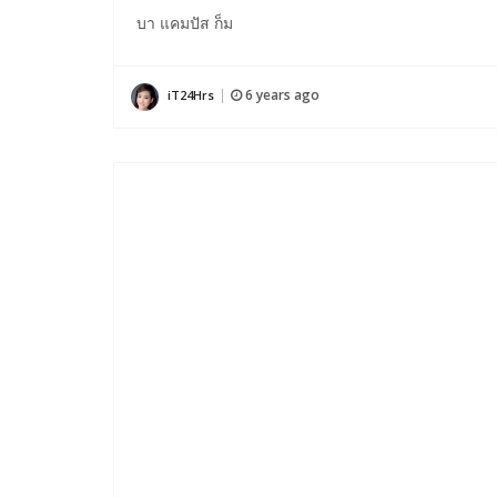
บา แคมปัส ก็ม
6 years ago
iT24Hrs
|