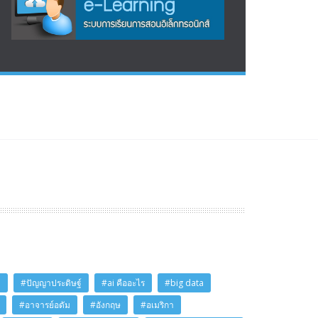
i
#ปัญญาประดิษฐ์
#ai คืออะไร
#big data
#อาจารย์อดัม
#อังกฤษ
#อเมริกา