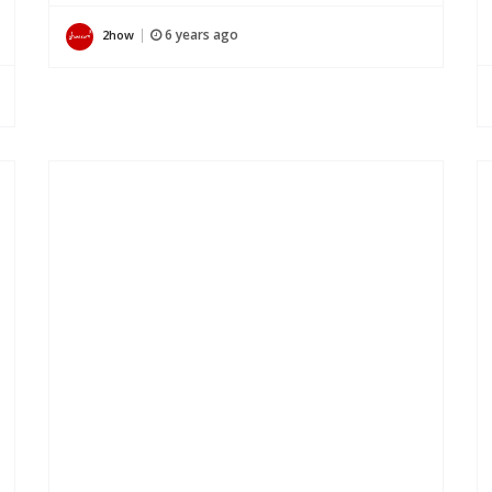
6 years ago
2how
|