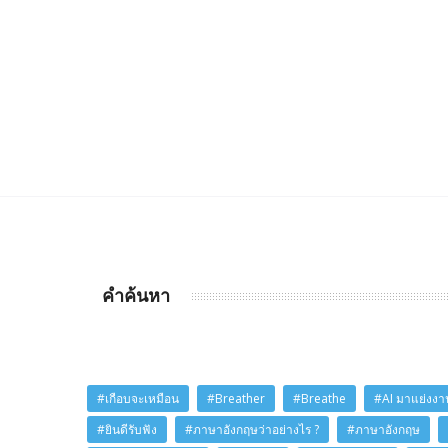
คำค้นหา
#เกือบจะเหมือน
#Breather
#Breathe
#AI มาแย่งงาน
#ยินดีรับฟัง
#ภาษาอังกฤษว่าอย่างไร ?
#ภาษาอังกฤษ