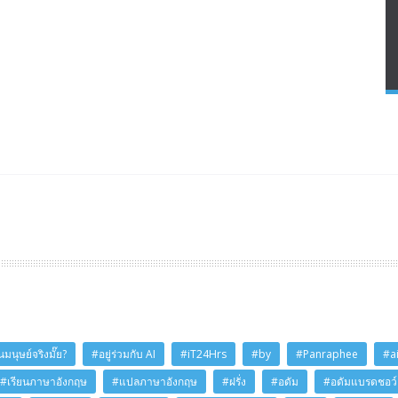
มนุษย์จริงมั๊ย?
#อยู่ร่วมกับ AI
#iT24Hrs
#by
#Panraphee
#a
#เรียนภาษาอังกฤษ
#แปลภาษาอังกฤษ
#ฝรั่ง
#อดัม
#อดัมแบรดชอว์