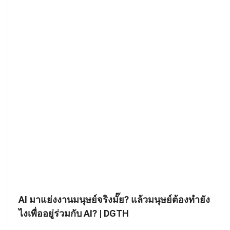
AI มาแย่งงานมนุษย์จริงมั๊ย? แล้วมนุษย์ต้องทำยัง
ไงเพื่ออยู่ร่วมกับ AI? | DGTH