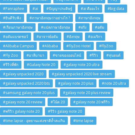
#Panraphee
#ai
#ปัญญาประดิษฐ์
#ai คืออะไร
#big data
#ยินดีรับฟัง
#ภาษาอังกฤษว่าอย่างไร ?
#ภาษาอังกฤษ
#เรียนภาษาอังกฤษ
#แปลภาษาอังกฤษ
#ฝรั่ง
#อดัม
#อดัมแบรดชอว์
#อาจารย์อดัม
#อังกฤษ
#อเมริกา
#Alibaba Campus
#Alibaba
#FlyZoo Hotel
#FlyZoo
#Fly Zoo
#อาลีบาบา
#ขายของออนไลน์
#รีวิว
#หุ่นยนต์
#รีวิวที่พัก
#Galaxy Note 20
#galaxy note 20 ultra
#galaxy unpacked 2020
#galaxy unpacked 2020 live stream
#galaxy unpacked 2020 bts
#galaxy note 20 plus
#note 20 ultra
#samsung galaxy note 20 plus
#galaxy note 20 plus review
#galaxy note 20 review
#โน้ต 20
#galaxy note 20 พรีวิว
#พรีวิว galaxy note 20
#รีวิว galaxy note 20
#time lapse - อุทยานแห่งชาติถ้ำสะเกิน
#time lapse