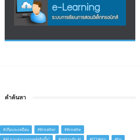
คำค้นหา
#เกือบจะเหมือน
#Breather
#Breathe
#AI มาแย่งงานมนุษย์จริงมั๊ย?
#อยู่ร่วมกับ AI
#iT24Hrs
#by