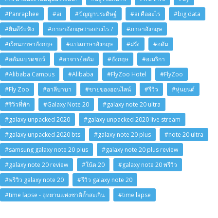
#Panraphee
#ai
#ปัญญาประดิษฐ์
#ai คืออะไร
#big data
#ยินดีรับฟัง
#ภาษาอังกฤษว่าอย่างไร ?
#ภาษาอังกฤษ
#เรียนภาษาอังกฤษ
#แปลภาษาอังกฤษ
#ฝรั่ง
#อดัม
#อดัมแบรดชอว์
#อาจารย์อดัม
#อังกฤษ
#อเมริกา
#Alibaba Campus
#Alibaba
#FlyZoo Hotel
#FlyZoo
#Fly Zoo
#อาลีบาบา
#ขายของออนไลน์
#รีวิว
#หุ่นยนต์
#รีวิวที่พัก
#Galaxy Note 20
#galaxy note 20 ultra
#galaxy unpacked 2020
#galaxy unpacked 2020 live stream
#galaxy unpacked 2020 bts
#galaxy note 20 plus
#note 20 ultra
#samsung galaxy note 20 plus
#galaxy note 20 plus review
#galaxy note 20 review
#โน้ต 20
#galaxy note 20 พรีวิว
#พรีวิว galaxy note 20
#รีวิว galaxy note 20
#time lapse - อุทยานแห่งชาติถ้ำสะเกิน
#time lapse