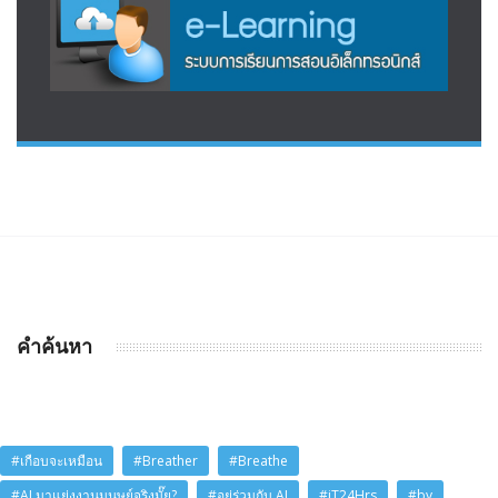
คำค้นหา
#เกือบจะเหมือน
#Breather
#Breathe
#AI มาแย่งงานมนุษย์จริงมั๊ย?
#อยู่ร่วมกับ AI
#iT24Hrs
#by