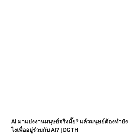
AI มาแย่งงานมนุษย์จริงมั๊ย? แล้วมนุษย์ต้องทำยัง
ไงเพื่ออยู่ร่วมกับ AI? | DGTH