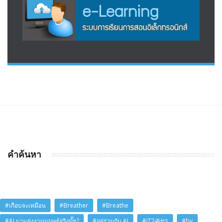
คำค้นหา
#เกือบจะเหมือน
#Breather
#Breathe
#AI มาแย่งงานมนุษย์จริงมั๊ย?
#อยู่ร่วมกับ AI
#iT24Hrs
#by