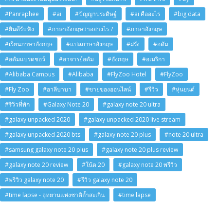
#Panraphee
#ai
#ปัญญาประดิษฐ์
#ai คืออะไร
#big data
#ยินดีรับฟัง
#ภาษาอังกฤษว่าอย่างไร ?
#ภาษาอังกฤษ
#เรียนภาษาอังกฤษ
#แปลภาษาอังกฤษ
#ฝรั่ง
#อดัม
#อดัมแบรดชอว์
#อาจารย์อดัม
#อังกฤษ
#อเมริกา
#Alibaba Campus
#Alibaba
#FlyZoo Hotel
#FlyZoo
#Fly Zoo
#อาลีบาบา
#ขายของออนไลน์
#รีวิว
#หุ่นยนต์
#รีวิวที่พัก
#Galaxy Note 20
#galaxy note 20 ultra
#galaxy unpacked 2020
#galaxy unpacked 2020 live stream
#galaxy unpacked 2020 bts
#galaxy note 20 plus
#note 20 ultra
#samsung galaxy note 20 plus
#galaxy note 20 plus review
#galaxy note 20 review
#โน้ต 20
#galaxy note 20 พรีวิว
#พรีวิว galaxy note 20
#รีวิว galaxy note 20
#time lapse - อุทยานแห่งชาติถ้ำสะเกิน
#time lapse