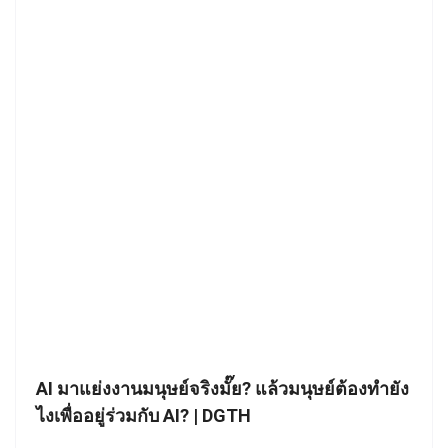
AI มาแย่งงานมนุษย์จริงมั๊ย? แล้วมนุษย์ต้องทำยัง
ไงเพื่ออยู่ร่วมกับ AI? | DGTH