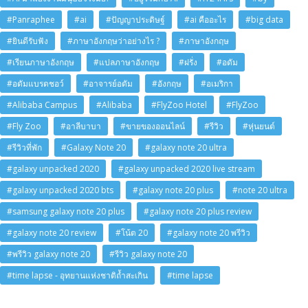
#Panraphee
#ai
#ปัญญาประดิษฐ์
#ai คืออะไร
#big data
#ยินดีรับฟัง
#ภาษาอังกฤษว่าอย่างไร ?
#ภาษาอังกฤษ
#เรียนภาษาอังกฤษ
#แปลภาษาอังกฤษ
#ฝรั่ง
#อดัม
#อดัมแบรดชอว์
#อาจารย์อดัม
#อังกฤษ
#อเมริกา
#Alibaba Campus
#Alibaba
#FlyZoo Hotel
#FlyZoo
#Fly Zoo
#อาลีบาบา
#ขายของออนไลน์
#รีวิว
#หุ่นยนต์
#รีวิวที่พัก
#Galaxy Note 20
#galaxy note 20 ultra
#galaxy unpacked 2020
#galaxy unpacked 2020 live stream
#galaxy unpacked 2020 bts
#galaxy note 20 plus
#note 20 ultra
#samsung galaxy note 20 plus
#galaxy note 20 plus review
#galaxy note 20 review
#โน้ต 20
#galaxy note 20 พรีวิว
#พรีวิว galaxy note 20
#รีวิว galaxy note 20
#time lapse - อุทยานแห่งชาติถ้ำสะเกิน
#time lapse