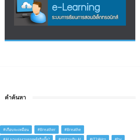
คำค้นหา
#เกือบจะเหมือน
#Breather
#Breathe
#AI มาแย่งงานมนุษย์จริงมั๊ย?
#อยู่ร่วมกับ AI
#iT24Hrs
#by