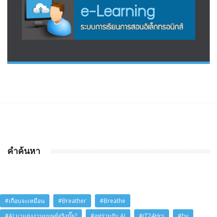
คำค้นหา
#เกือบจะเหมือน
#Breather
#Breathe
#AI มาแย่งงานมนุษย์จริงมั๊ย?
#อยู่ร่วมกับ AI
#iT24Hrs
#by