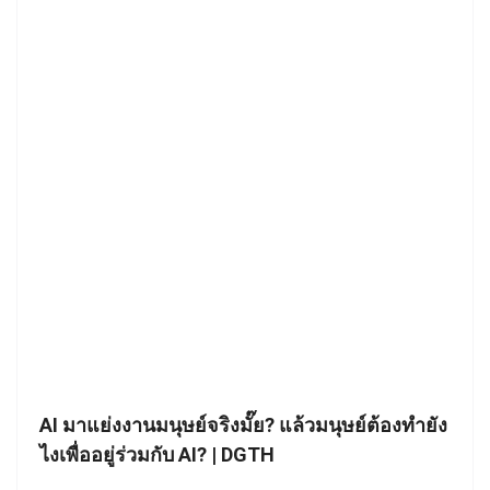
AI มาแย่งงานมนุษย์จริงมั๊ย? แล้วมนุษย์ต้องทำยัง
ไงเพื่ออยู่ร่วมกับ AI? | DGTH