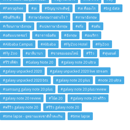
#Panraphee
#ai
#ปัญญาประดิษฐ์
#ai คืออะไร
#big data
#ยินดีรับฟัง
#ภาษาอังกฤษว่าอย่างไร ?
#ภาษาอังกฤษ
#เรียนภาษาอังกฤษ
#แปลภาษาอังกฤษ
#ฝรั่ง
#อดัม
#อดัมแบรดชอว์
#อาจารย์อดัม
#อังกฤษ
#อเมริกา
#Alibaba Campus
#Alibaba
#FlyZoo Hotel
#FlyZoo
#Fly Zoo
#อาลีบาบา
#ขายของออนไลน์
#รีวิว
#หุ่นยนต์
#รีวิวที่พัก
#Galaxy Note 20
#galaxy note 20 ultra
#galaxy unpacked 2020
#galaxy unpacked 2020 live stream
#galaxy unpacked 2020 bts
#galaxy note 20 plus
#note 20 ultra
#samsung galaxy note 20 plus
#galaxy note 20 plus review
#galaxy note 20 review
#โน้ต 20
#galaxy note 20 พรีวิว
#พรีวิว galaxy note 20
#รีวิว galaxy note 20
#time lapse - อุทยานแห่งชาติถ้ำสะเกิน
#time lapse