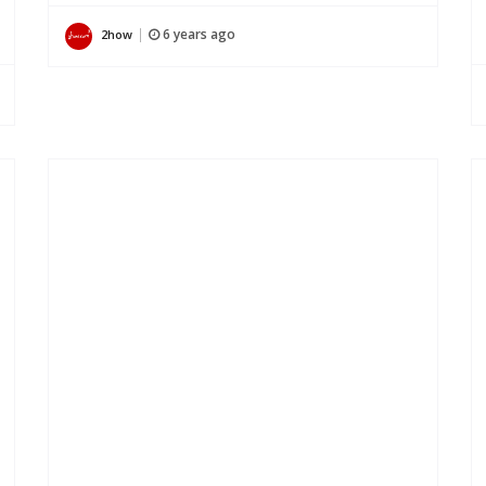
6 years ago
2how
|