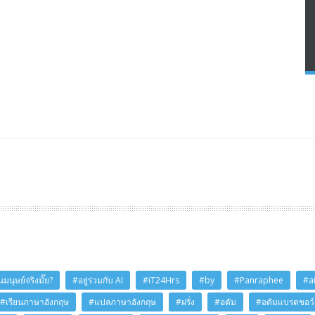
มนุษย์จริงมั๊ย?
#อยู่ร่วมกับ AI
#iT24Hrs
#by
#Panraphee
#a
#เรียนภาษาอังกฤษ
#แปลภาษาอังกฤษ
#ฝรั่ง
#อดัม
#อดัมแบรดชอว์