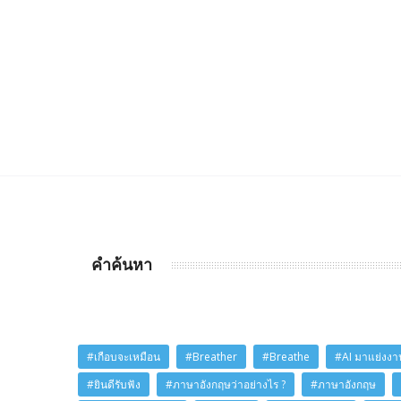
คำค้นหา
#เกือบจะเหมือน
#Breather
#Breathe
#AI มาแย่งงาน
#ยินดีรับฟัง
#ภาษาอังกฤษว่าอย่างไร ?
#ภาษาอังกฤษ