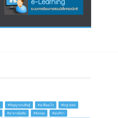
i
#ปัญญาประดิษฐ์
#ai คืออะไร
#big data
#อาจารย์อดัม
#อังกฤษ
#อเมริกา