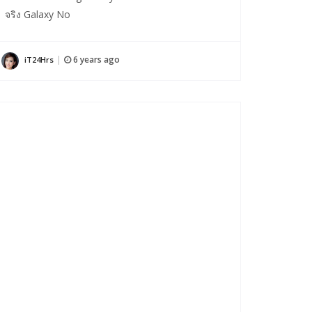
จริง Galaxy No
6 years ago
iT24Hrs
|