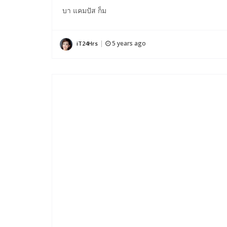
บา แคมปัส ก็ม
5 years ago
iT24Hrs
|