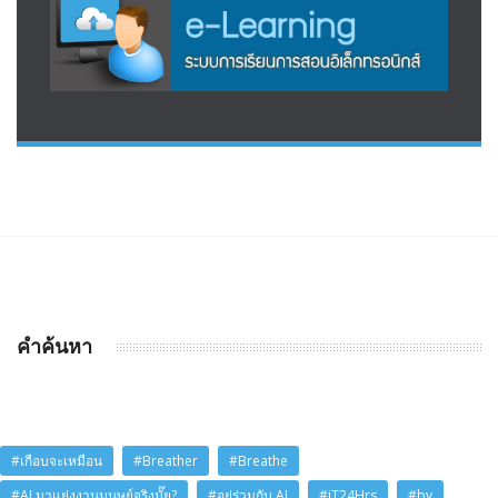
คำค้นหา
#เกือบจะเหมือน
#Breather
#Breathe
#AI มาแย่งงานมนุษย์จริงมั๊ย?
#อยู่ร่วมกับ AI
#iT24Hrs
#by