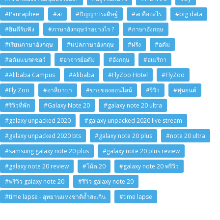
#Panraphee
#ai
#ปัญญาประดิษฐ์
#ai คืออะไร
#big data
#ยินดีรับฟัง
#ภาษาอังกฤษว่าอย่างไร ?
#ภาษาอังกฤษ
#เรียนภาษาอังกฤษ
#แปลภาษาอังกฤษ
#ฝรั่ง
#อดัม
#อดัมแบรดชอว์
#อาจารย์อดัม
#อังกฤษ
#อเมริกา
#Alibaba Campus
#Alibaba
#FlyZoo Hotel
#FlyZoo
#Fly Zoo
#อาลีบาบา
#ขายของออนไลน์
#รีวิว
#หุ่นยนต์
#รีวิวที่พัก
#Galaxy Note 20
#galaxy note 20 ultra
#galaxy unpacked 2020
#galaxy unpacked 2020 live stream
#galaxy unpacked 2020 bts
#galaxy note 20 plus
#note 20 ultra
#samsung galaxy note 20 plus
#galaxy note 20 plus review
#galaxy note 20 review
#โน้ต 20
#galaxy note 20 พรีวิว
#พรีวิว galaxy note 20
#รีวิว galaxy note 20
#time lapse - อุทยานแห่งชาติถ้ำสะเกิน
#time lapse