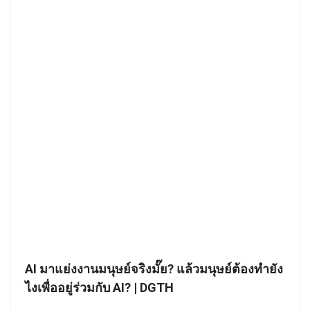
AI มาแย่งงานมนุษย์จริงมั๊ย? แล้วมนุษย์ต้องทำยัง
ไงเพื่ออยู่ร่วมกับ AI? | DGTH