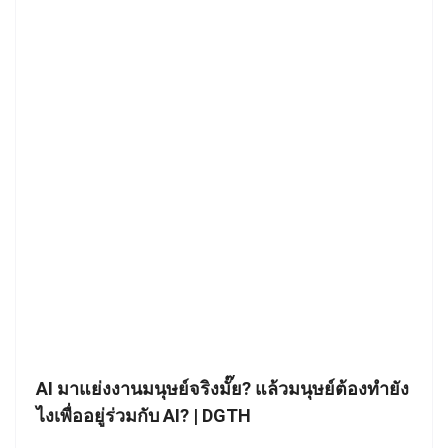
AI มาแย่งงานมนุษย์จริงมั๊ย? แล้วมนุษย์ต้องทำยัง
ไงเพื่ออยู่ร่วมกับ AI? | DGTH