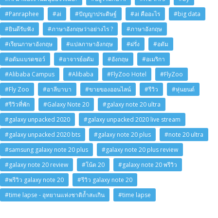
#Panraphee
#ai
#ปัญญาประดิษฐ์
#ai คืออะไร
#big data
#ยินดีรับฟัง
#ภาษาอังกฤษว่าอย่างไร ?
#ภาษาอังกฤษ
#เรียนภาษาอังกฤษ
#แปลภาษาอังกฤษ
#ฝรั่ง
#อดัม
#อดัมแบรดชอว์
#อาจารย์อดัม
#อังกฤษ
#อเมริกา
#Alibaba Campus
#Alibaba
#FlyZoo Hotel
#FlyZoo
#Fly Zoo
#อาลีบาบา
#ขายของออนไลน์
#รีวิว
#หุ่นยนต์
#รีวิวที่พัก
#Galaxy Note 20
#galaxy note 20 ultra
#galaxy unpacked 2020
#galaxy unpacked 2020 live stream
#galaxy unpacked 2020 bts
#galaxy note 20 plus
#note 20 ultra
#samsung galaxy note 20 plus
#galaxy note 20 plus review
#galaxy note 20 review
#โน้ต 20
#galaxy note 20 พรีวิว
#พรีวิว galaxy note 20
#รีวิว galaxy note 20
#time lapse - อุทยานแห่งชาติถ้ำสะเกิน
#time lapse