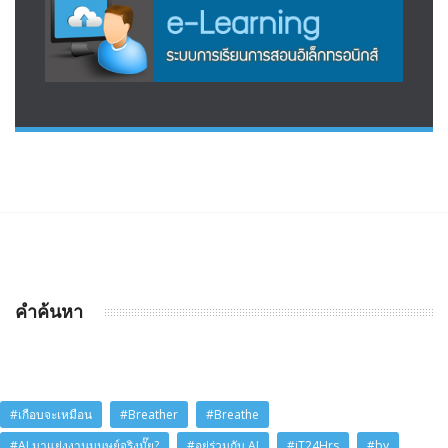
คำค้นหา
#เกือบจะเหมือน
#Breather
#Breathe
#AI มาแย่งงานมนุษย์จริงมั๊ย?
#อยู่ร่วมกับ AI
#iT24Hrs
#by