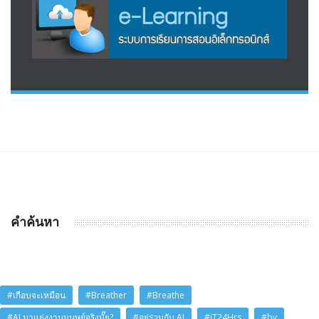
คำค้นหา
#เกือบจะเหมือน
#Breather
#Breathe
#AI มาแย่งงานมนุษย์จริงมั๊ย?
#อยู่ร่วมกับ AI
#iT24Hrs
#by