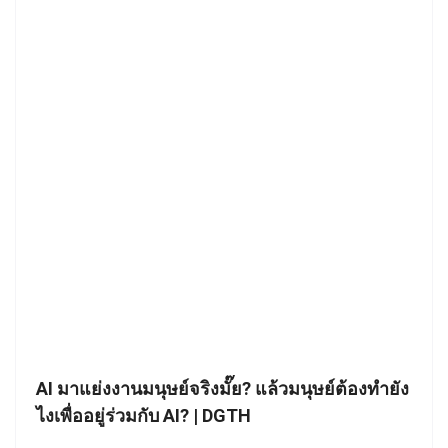
AI มาแย่งงานมนุษย์จริงมั๊ย? แล้วมนุษย์ต้องทำยัง
ไงเพื่ออยู่ร่วมกับ AI? | DGTH