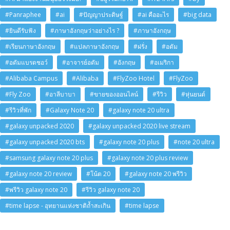
#Panraphee
#ai
#ปัญญาประดิษฐ์
#ai คืออะไร
#big data
#ยินดีรับฟัง
#ภาษาอังกฤษว่าอย่างไร ?
#ภาษาอังกฤษ
#เรียนภาษาอังกฤษ
#แปลภาษาอังกฤษ
#ฝรั่ง
#อดัม
#อดัมแบรดชอว์
#อาจารย์อดัม
#อังกฤษ
#อเมริกา
#Alibaba Campus
#Alibaba
#FlyZoo Hotel
#FlyZoo
#Fly Zoo
#อาลีบาบา
#ขายของออนไลน์
#รีวิว
#หุ่นยนต์
#รีวิวที่พัก
#Galaxy Note 20
#galaxy note 20 ultra
#galaxy unpacked 2020
#galaxy unpacked 2020 live stream
#galaxy unpacked 2020 bts
#galaxy note 20 plus
#note 20 ultra
#samsung galaxy note 20 plus
#galaxy note 20 plus review
#galaxy note 20 review
#โน้ต 20
#galaxy note 20 พรีวิว
#พรีวิว galaxy note 20
#รีวิว galaxy note 20
#time lapse - อุทยานแห่งชาติถ้ำสะเกิน
#time lapse