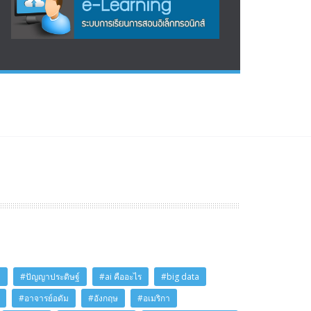
i
#ปัญญาประดิษฐ์
#ai คืออะไร
#big data
#อาจารย์อดัม
#อังกฤษ
#อเมริกา