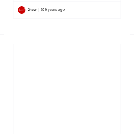
6 years ago
2how
|