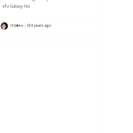
จริง Galaxy No
6 years ago
iT24Hrs
|