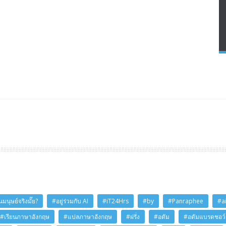
มนุษย์จริงมั๊ย?
#อยู่ร่วมกับ AI
#iT24Hrs
#by
#Panraphee
#a
#เรียนภาษาอังกฤษ
#แปลภาษาอังกฤษ
#ฝรั่ง
#อดัม
#อดัมแบรดชอว์