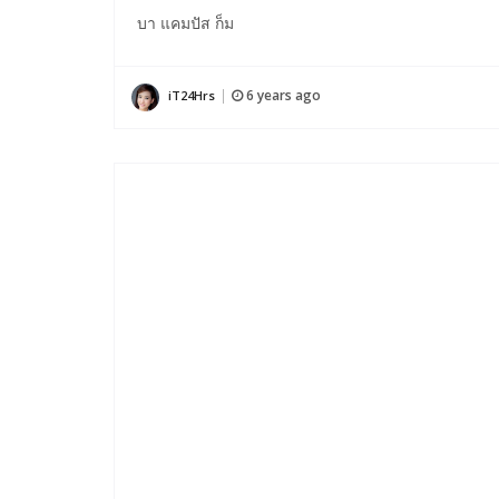
บา แคมปัส ก็ม
6 years ago
iT24Hrs
|