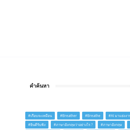
คำค้นหา
#เกือบจะเหมือน
#Breather
#Breathe
#AI มาแย่งงาน
#ยินดีรับฟัง
#ภาษาอังกฤษว่าอย่างไร ?
#ภาษาอังกฤษ