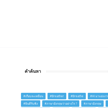
คำค้นหา
#เกือบจะเหมือน
#Breather
#Breathe
#AI มาแย่งงาน
#ยินดีรับฟัง
#ภาษาอังกฤษว่าอย่างไร ?
#ภาษาอังกฤษ