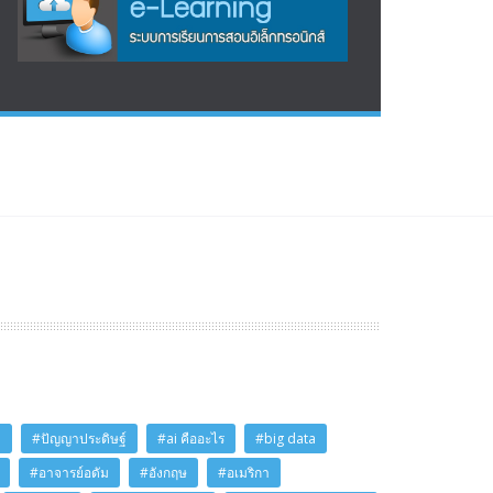
i
#ปัญญาประดิษฐ์
#ai คืออะไร
#big data
#อาจารย์อดัม
#อังกฤษ
#อเมริกา