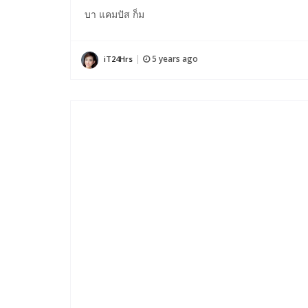
บา แคมปัส ก็ม
5 years ago
iT24Hrs
|