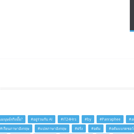
มนุษย์จริงมั๊ย?
#อยู่ร่วมกับ AI
#iT24Hrs
#by
#Panraphee
#a
#เรียนภาษาอังกฤษ
#แปลภาษาอังกฤษ
#ฝรั่ง
#อดัม
#อดัมแบรดชอว์