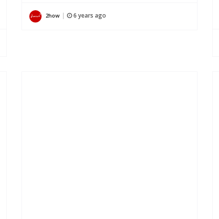
6 years ago
2how
|