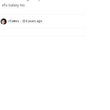
จริง Galaxy No
6 years ago
iT24Hrs
|