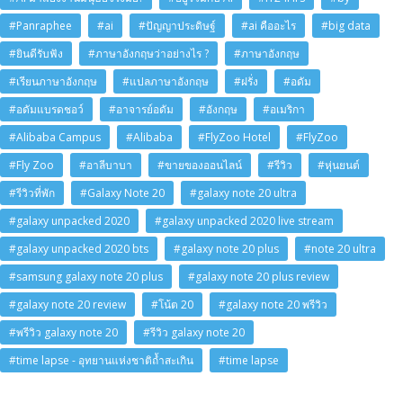
#Panraphee
#ai
#ปัญญาประดิษฐ์
#ai คืออะไร
#big data
#ยินดีรับฟัง
#ภาษาอังกฤษว่าอย่างไร ?
#ภาษาอังกฤษ
#เรียนภาษาอังกฤษ
#แปลภาษาอังกฤษ
#ฝรั่ง
#อดัม
#อดัมแบรดชอว์
#อาจารย์อดัม
#อังกฤษ
#อเมริกา
#Alibaba Campus
#Alibaba
#FlyZoo Hotel
#FlyZoo
#Fly Zoo
#อาลีบาบา
#ขายของออนไลน์
#รีวิว
#หุ่นยนต์
#รีวิวที่พัก
#Galaxy Note 20
#galaxy note 20 ultra
#galaxy unpacked 2020
#galaxy unpacked 2020 live stream
#galaxy unpacked 2020 bts
#galaxy note 20 plus
#note 20 ultra
#samsung galaxy note 20 plus
#galaxy note 20 plus review
#galaxy note 20 review
#โน้ต 20
#galaxy note 20 พรีวิว
#พรีวิว galaxy note 20
#รีวิว galaxy note 20
#time lapse - อุทยานแห่งชาติถ้ำสะเกิน
#time lapse