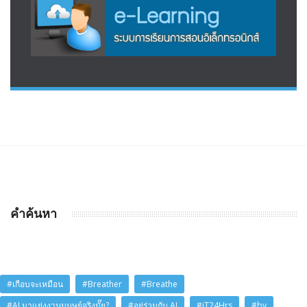
คำค้นหา
#เกือบจะเหมือน
#Breather
#Breathe
#AI มาแย่งงานมนุษย์จริงมั๊ย?
#อยู่ร่วมกับ AI
#iT24Hrs
#by