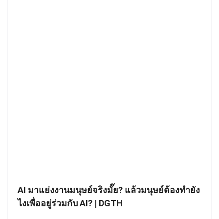
AI มาแย่งงานมนุษย์จริงมั๊ย? แล้วมนุษย์ต้องทำยัง
ไงเพื่ออยู่ร่วมกับ AI? | DGTH