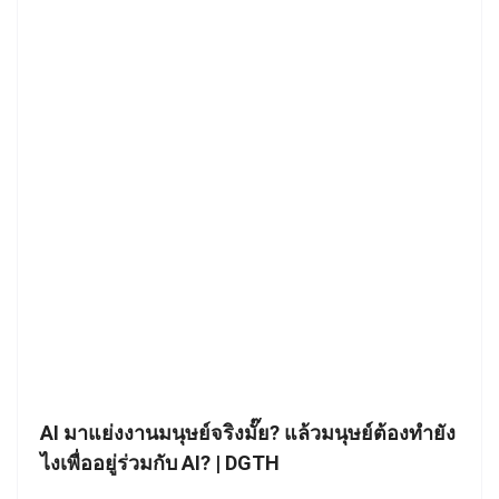
AI มาแย่งงานมนุษย์จริงมั๊ย? แล้วมนุษย์ต้องทำยัง
ไงเพื่ออยู่ร่วมกับ AI? | DGTH