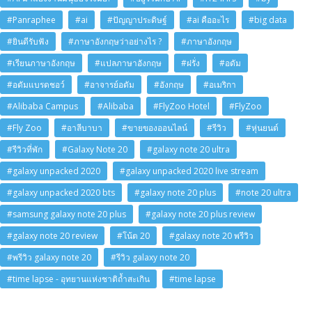
#Panraphee
#ai
#ปัญญาประดิษฐ์
#ai คืออะไร
#big data
#ยินดีรับฟัง
#ภาษาอังกฤษว่าอย่างไร ?
#ภาษาอังกฤษ
#เรียนภาษาอังกฤษ
#แปลภาษาอังกฤษ
#ฝรั่ง
#อดัม
#อดัมแบรดชอว์
#อาจารย์อดัม
#อังกฤษ
#อเมริกา
#Alibaba Campus
#Alibaba
#FlyZoo Hotel
#FlyZoo
#Fly Zoo
#อาลีบาบา
#ขายของออนไลน์
#รีวิว
#หุ่นยนต์
#รีวิวที่พัก
#Galaxy Note 20
#galaxy note 20 ultra
#galaxy unpacked 2020
#galaxy unpacked 2020 live stream
#galaxy unpacked 2020 bts
#galaxy note 20 plus
#note 20 ultra
#samsung galaxy note 20 plus
#galaxy note 20 plus review
#galaxy note 20 review
#โน้ต 20
#galaxy note 20 พรีวิว
#พรีวิว galaxy note 20
#รีวิว galaxy note 20
#time lapse - อุทยานแห่งชาติถ้ำสะเกิน
#time lapse