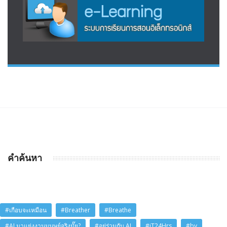
คำค้นหา
#เกือบจะเหมือน
#Breather
#Breathe
#AI มาแย่งงานมนุษย์จริงมั๊ย?
#อยู่ร่วมกับ AI
#iT24Hrs
#by