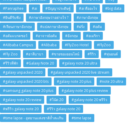
#Panraphee
#ai
#ปัญญาประดิษฐ์
#ai คืออะไร
#big data
#ยินดีรับฟัง
#ภาษาอังกฤษว่าอย่างไร ?
#ภาษาอังกฤษ
#เรียนภาษาอังกฤษ
#แปลภาษาอังกฤษ
#ฝรั่ง
#อดัม
#อดัมแบรดชอว์
#อาจารย์อดัม
#อังกฤษ
#อเมริกา
#Alibaba Campus
#Alibaba
#FlyZoo Hotel
#FlyZoo
#Fly Zoo
#อาลีบาบา
#ขายของออนไลน์
#รีวิว
#หุ่นยนต์
#รีวิวที่พัก
#Galaxy Note 20
#galaxy note 20 ultra
#galaxy unpacked 2020
#galaxy unpacked 2020 live stream
#galaxy unpacked 2020 bts
#galaxy note 20 plus
#note 20 ultra
#samsung galaxy note 20 plus
#galaxy note 20 plus review
#galaxy note 20 review
#โน้ต 20
#galaxy note 20 พรีวิว
#พรีวิว galaxy note 20
#รีวิว galaxy note 20
#time lapse - อุทยานแห่งชาติถ้ำสะเกิน
#time lapse