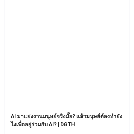
AI มาแย่งงานมนุษย์จริงมั๊ย? แล้วมนุษย์ต้องทำยัง
ไงเพื่ออยู่ร่วมกับ AI? | DGTH