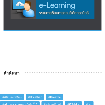
คำค้นหา
#เกือบจะเหมือน
#Breather
#Breathe
#AI มาแย่งงานมนุษย์จริงมั๊ย?
#อยู่ร่วมกับ AI
#iT24Hrs
#by