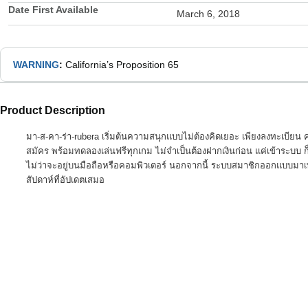
Date First Available
March 6, 2018
WARNING
:
California’s Proposition 65
Product Description
มา-ส-คา-ร่า-rubera เริ่มต้นความสนุกแบบไม่ต้องคิดเยอะ เพียงลงทะเบียน ค
สมัคร พร้อมทดลองเล่นฟรีทุกเกม ไม่จำเป็นต้องฝากเงินก่อน แค่เข้าระบ
ไม่ว่าจะอยู่บนมือถือหรือคอมพิวเตอร์ นอกจากนี้ ระบบสมาชิกออกแบบมาเพื
สัปดาห์ที่อัปเดตเสมอ