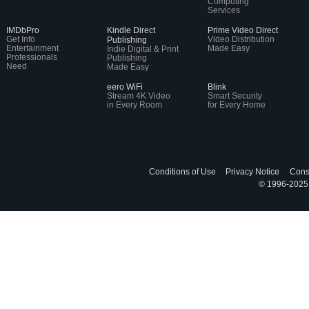
Computing
Services
IMDbPro
Kindle Direct
Prime Video Direct
Get Info
Video Distribution
Publishing
Entertainment
Made Easy
Indie Digital & Print
Professionals
Publishing
Need
Made Easy
eero WiFi
Blink
Stream 4K Video
Smart Security
in Every Room
for Every Home
Conditions of Use
Privacy Notice
Cons
© 1996-2025, 