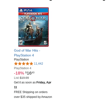
God of War Hits -
PlayStation 4
PlayStation
11,442
PlayStation 4
-18%
16
$
43
List:
$19.99
Get it as soon as
Friday, Apr
11
FREE Shipping on orders
over $35 shipped by Amazon