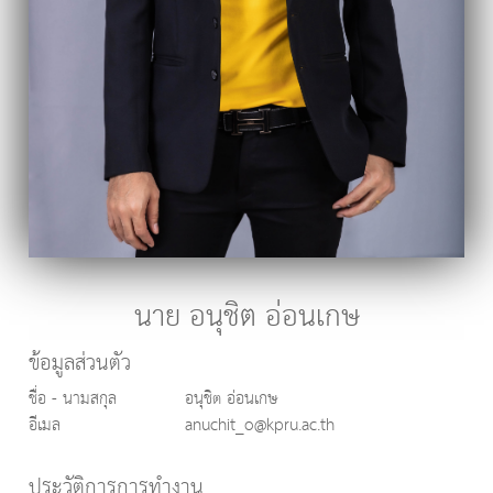
นาย อนุชิต อ่อนเกษ
ข้อมูลส่วนตัว
ชื่อ - นามสกุล
อนุชิต อ่อนเกษ
อีเมล
anuchit_o@kpru.ac.th
ประวัติการการทำงาน