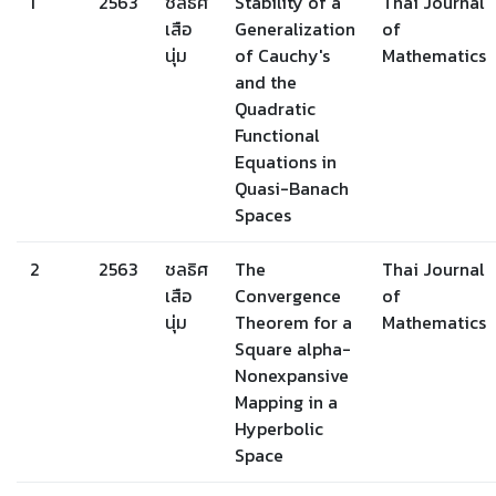
1
2563
ชลธิศ
Stability of a
Thai Journal
เสือ
Generalization
of
นุ่ม
of Cauchy's
Mathematics
and the
Quadratic
Functional
Equations in
Quasi-Banach
Spaces
2
2563
ชลธิศ
The
Thai Journal
เสือ
Convergence
of
นุ่ม
Theorem for a
Mathematics
Square alpha-
Nonexpansive
Mapping in a
Hyperbolic
Space