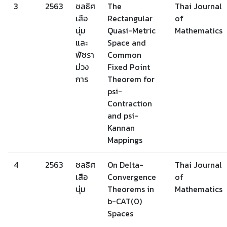
3
2563
ชลธิศ
The
Thai Journal
เสือ
Rectangular
of
นุ่ม
Quasi-Metric
Mathematics
และ
Space and
พัชรา
Common
ม่วง
Fixed Point
การ
Theorem for
psi-
Contraction
and psi-
Kannan
Mappings
4
2563
ชลธิศ
On Delta-
Thai Journal
เสือ
Convergence
of
นุ่ม
Theorems in
Mathematics
b-CAT(0)
Spaces